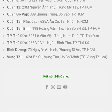
Quận 8:
507 Tùng Thiện Vương, Xóm Cũi, TP. HCM
Quận 12:
23M Nguyễn Ảnh Thủ, Trung Mỹ Tây, TP. HCM
Quận Gò Vấp:
389 Quang Trung, Gò Vấp, TP. HCM
Quận Tân Phú:
625 - 625A Âu Cơ, Tân Phú, TP. HCM
Quận Tân Bình:
198 Hoàng Văn Thụ, Tân Sơn Nhất, TP. HCM
TP. Thủ Đức:
326 Lê Văn Việt, Tăng Nhơn Phú, TP. Thủ Đức
TP. Thủ Đức:
256 Võ Văn Ngân, Bình Thọ, TP. Thủ Đức
Bình Dương:
70 Nguyễn An Ninh, Phường Dĩ An, TP. HCM
Vũng Tàu
: 162A Ba Cu, Vũng Tàu, Hồ Chí Minh (TP. Vũng Tàu cũ)
Kết nối 24hCare: