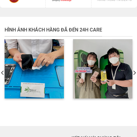
HÌNH ẢNH KHÁCH HÀNG ĐÃ ĐẾN 24H CARE