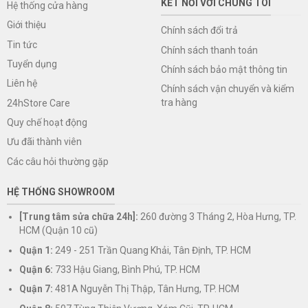
KẾT NỐI VỚI CHÚNG TÔI
Hệ thống cửa hàng
Giới thiệu
Chính sách đổi trả
Tin tức
Chính sách thanh toán
Tuyển dụng
Chính sách bảo mật thông tin
Liên hệ
Chính sách vận chuyển và kiểm
tra hàng
24hStore Care
Quy chế hoạt động
Ưu đãi thành viên
Các câu hỏi thường gặp
HỆ THỐNG SHOWROOM
[Trung tâm sửa chữa 24h]:
260 đường 3 Tháng 2, Hòa Hưng, TP.
HCM (Quận 10 cũ)
Quận 1:
249 - 251 Trần Quang Khải, Tân Định, TP. HCM
Quận 6:
733 Hậu Giang, Bình Phú, TP. HCM
Quận 7:
481A Nguyễn Thị Thập, Tân Hưng, TP. HCM