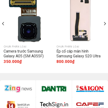
CHƯA PHÂN LOẠI
CHƯA PHÂN LOẠI
Camera trước Samsung
Ép cổ cáp màn hình
Galaxy A05 (SM A055F)
Samsung Galaxy S20 Ultra
G988
350.000
₫
800.000
₫