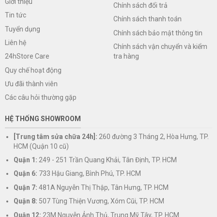
Giới thiệu
Chính sách đổi trả
Tin tức
Chính sách thanh toán
Tuyển dụng
Chính sách bảo mật thông tin
Liên hệ
Chính sách vận chuyển và kiểm
tra hàng
24hStore Care
Quy chế hoạt động
Ưu đãi thành viên
Các câu hỏi thường gặp
HỆ THỐNG SHOWROOM
[Trung tâm sửa chữa 24h]:
260 đường 3 Tháng 2, Hòa Hưng, TP.
HCM (Quận 10 cũ)
Quận 1:
249 - 251 Trần Quang Khải, Tân Định, TP. HCM
Quận 6:
733 Hậu Giang, Bình Phú, TP. HCM
Quận 7:
481A Nguyễn Thị Thập, Tân Hưng, TP. HCM
Quận 8:
507 Tùng Thiện Vương, Xóm Cũi, TP. HCM
Quận 12:
23M Nguyễn Ảnh Thủ, Trung Mỹ Tây, TP. HCM