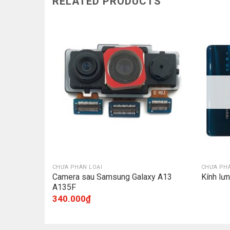
RELATED PRODUCTS
K
CHƯA PHÂN LOẠI
CHƯA PHÂ
Camera sau Samsung Galaxy A13
Kính lư
A135F
340.000
₫