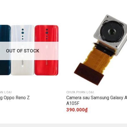
OUT OF STOCK
N LOẠI
CHƯA PHÂN LOẠI
ng Oppo Reno Z
Camera sau Samsung Galaxy 
A105F
390.000
₫