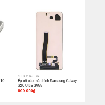
CHƯA PHÂN LOẠI
A10
Ép cổ cáp màn hình Samsung Galaxy
S20 Ultra G988
800.000
₫