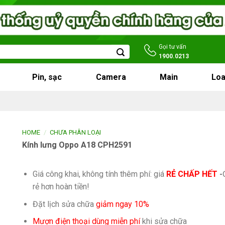
Gọi tư vấn
1900.0213
Pin, sạc
Camera
Main
Loa
/
HOME
CHƯA PHÂN LOẠI
Kính lưng Oppo A18 CPH2591
Giá công khai, không tính thêm phí: giá
RẺ CHẤP HẾT
-
rẻ hơn hoàn tiền!
Đặt lịch sửa chữa
giảm ngay 10%
Mượn điện thoại dùng miễn phí
khi sửa chữa