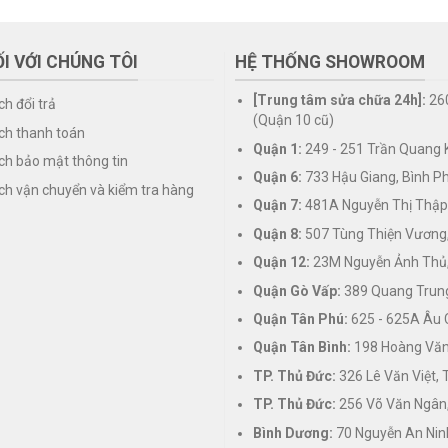
I VỚI CHÚNG TÔI
HỆ THỐNG SHOWROOM
[Trung tâm sửa chữa 24h]:
26
ch đổi trả
(Quận 10 cũ)
ch thanh toán
Quận 1:
249 - 251 Trần Quang K
ch bảo mật thông tin
Quận 6:
733 Hậu Giang, Bình P
ch vận chuyển và kiểm tra hàng
Quận 7:
481A Nguyễn Thị Thập
Quận 8:
507 Tùng Thiện Vương
Quận 12:
23M Nguyễn Ảnh Thủ,
Quận Gò Vấp:
389 Quang Trung
Quận Tân Phú:
625 - 625A Âu 
Quận Tân Bình:
198 Hoàng Văn 
TP. Thủ Đức:
326 Lê Văn Việt,
TP. Thủ Đức:
256 Võ Văn Ngân,
Bình Dương:
70 Nguyễn An Nin