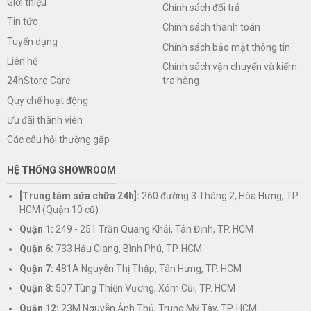
Giới thiệu
Chính sách đổi trả
Tin tức
Chính sách thanh toán
Tuyển dụng
Chính sách bảo mật thông tin
Liên hệ
Chính sách vận chuyển và kiểm
tra hàng
24hStore Care
Quy chế hoạt động
Ưu đãi thành viên
Các câu hỏi thường gặp
HỆ THỐNG SHOWROOM
[Trung tâm sửa chữa 24h]:
260 đường 3 Tháng 2, Hòa Hưng, TP.
HCM (Quận 10 cũ)
Quận 1:
249 - 251 Trần Quang Khải, Tân Định, TP. HCM
Quận 6:
733 Hậu Giang, Bình Phú, TP. HCM
Quận 7:
481A Nguyễn Thị Thập, Tân Hưng, TP. HCM
Quận 8:
507 Tùng Thiện Vương, Xóm Cũi, TP. HCM
Quận 12:
23M Nguyễn Ảnh Thủ, Trung Mỹ Tây, TP. HCM