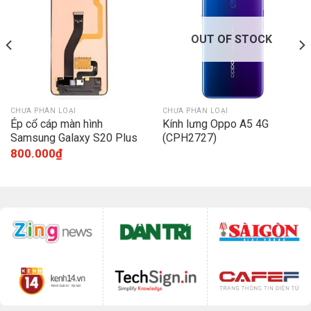
OUT OF STOCK
CHƯA PHÂN LOẠI
CHƯA PHÂN LOẠI
Ép cổ cáp màn hình
Kính lưng Oppo A5 4G
Samsung Galaxy S20 Plus
(CPH2727)
G985
800.000
₫