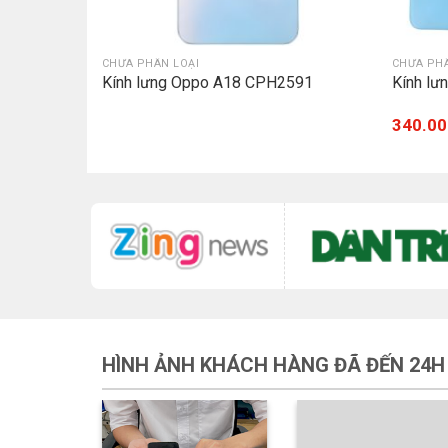
CHƯA PHÂN LOẠI
CHƯA PHÂ
laxy A05
Kính lưng Oppo A18 CPH2591
Kính l
340.00
HÌNH ẢNH KHÁCH HÀNG ĐÃ ĐẾN 24H