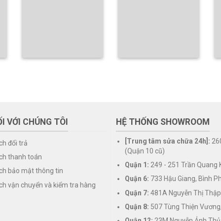
I VỚI CHÚNG TÔI
HỆ THỐNG SHOWROOM
[Trung tâm sửa chữa 24h]:
26
ch đổi trả
(Quận 10 cũ)
ch thanh toán
Quận 1:
249 - 251 Trần Quang K
ch bảo mật thông tin
Quận 6:
733 Hậu Giang, Bình P
ch vận chuyển và kiểm tra hàng
Quận 7:
481A Nguyễn Thị Thập
Quận 8:
507 Tùng Thiện Vương
Quận 12:
23M Nguyễn Ảnh Thủ,