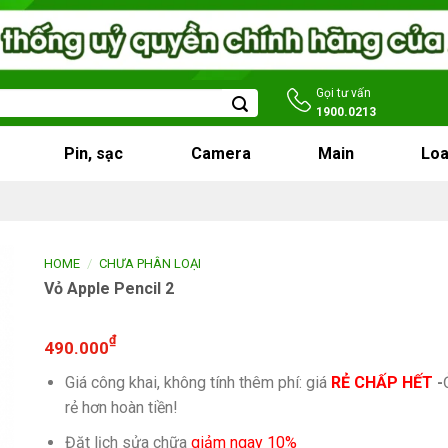
Gọi tư vấn
1900.0213
Pin, sạc
Camera
Main
Loa
/
HOME
CHƯA PHÂN LOẠI
Vỏ Apple Pencil 2
₫
490.000
Giá công khai, không tính thêm phí: giá
RẺ CHẤP HẾT
-
rẻ hơn hoàn tiền!
Đặt lịch sửa chữa
giảm ngay 10%