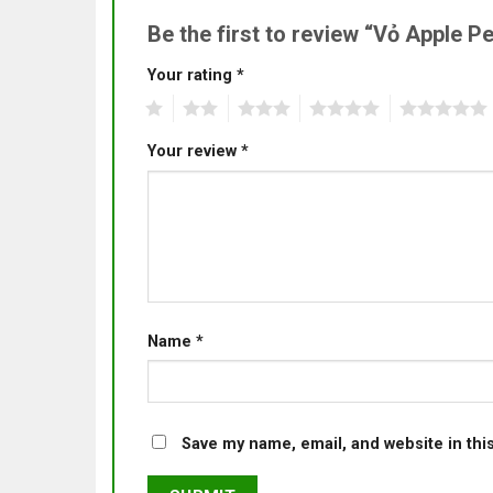
Be the first to review “Vỏ Apple P
Your rating
*
1
2
3
4
5
Your review
*
Name
*
Save my name, email, and website in thi