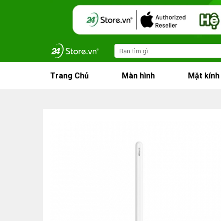
Skip
to
content
Search
for:
Trang Chủ
Màn hình
Mặt kính