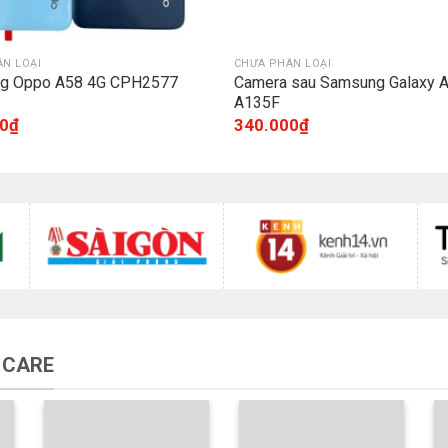
N LOẠI
CHƯA PHÂN LOẠI
ưng Oppo A58 4G CPH2577
Camera sau Samsung Galaxy 
A135F
0
₫
340.000
₫
 CARE