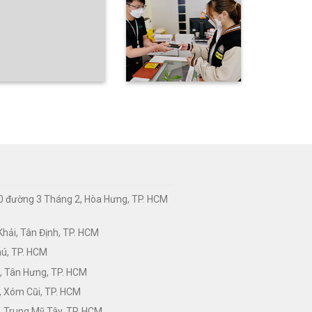
0 đường 3 Tháng 2, Hòa Hưng, TP. HCM
hải, Tân Định, TP. HCM
hú, TP. HCM
, Tân Hưng, TP. HCM
, Xóm Cũi, TP. HCM
 Trung Mỹ Tây, TP. HCM