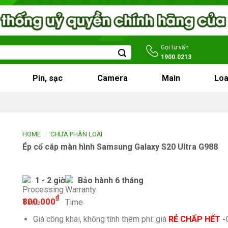
Gọi tư vấn
1900.0213
Pin, sạc
Camera
Main
Loa
/
HOME
CHƯA PHÂN LOẠI
Ép cổ cáp màn hình Samsung Galaxy S20 Ultra G988
1 - 2 giờ
Bảo hành 6 tháng
₫
800.000
Giá công khai, không tính thêm phí: giá
RẺ CHẤP HẾT
-