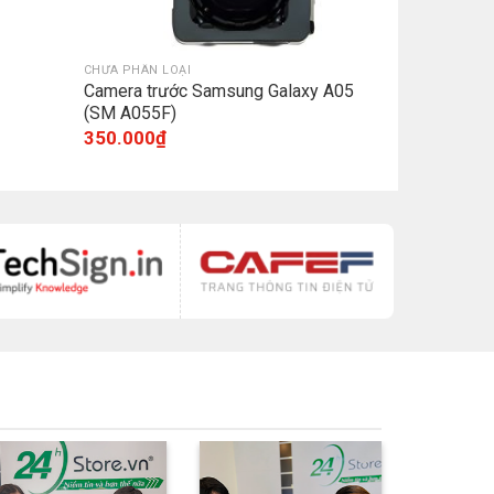
CHƯA PHÂN LOẠI
Camera trước Samsung Galaxy A05
(SM A055F)
350.000
₫