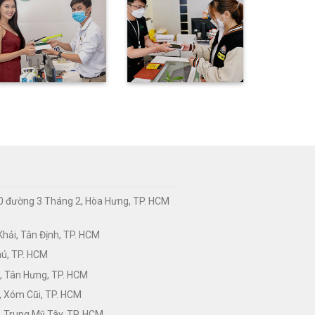
0 đường 3 Tháng 2, Hòa Hưng, TP. HCM
hải, Tân Định, TP. HCM
hú, TP. HCM
, Tân Hưng, TP. HCM
, Xóm Cũi, TP. HCM
 Trung Mỹ Tây, TP. HCM