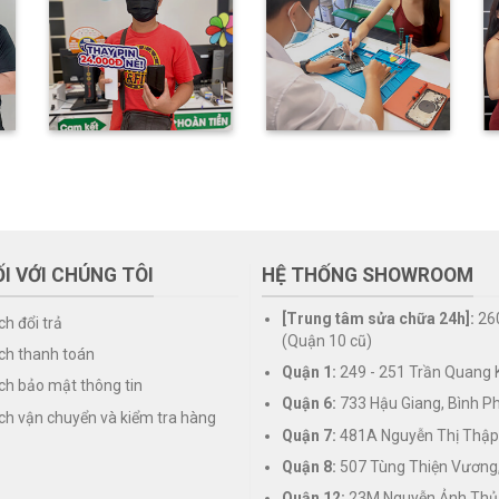
I VỚI CHÚNG TÔI
HỆ THỐNG SHOWROOM
[Trung tâm sửa chữa 24h]:
26
ch đổi trả
(Quận 10 cũ)
ch thanh toán
Quận 1:
249 - 251 Trần Quang K
ch bảo mật thông tin
Quận 6:
733 Hậu Giang, Bình P
ch vận chuyển và kiểm tra hàng
Quận 7:
481A Nguyễn Thị Thập
Quận 8:
507 Tùng Thiện Vương
Quận 12:
23M Nguyễn Ảnh Thủ,