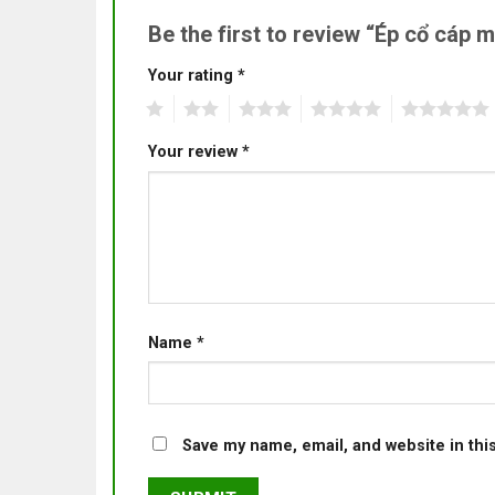
Be the first to review “Ép cổ cáp
Your rating
*
1
2
3
4
5
Your review
*
Name
*
Save my name, email, and website in thi