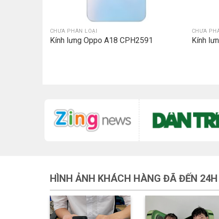
CHƯA PHÂN LOẠI
CHƯA PHÂ
xy A35 (SM
Kính lưng Oppo A18 CPH2591
Kính l
HÌNH ẢNH KHÁCH HÀNG ĐÃ ĐẾN 24H