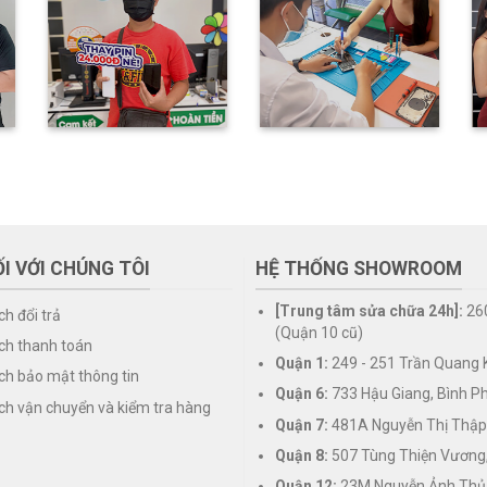
I VỚI CHÚNG TÔI
HỆ THỐNG SHOWROOM
[Trung tâm sửa chữa 24h]:
26
ch đổi trả
(Quận 10 cũ)
ch thanh toán
Quận 1:
249 - 251 Trần Quang K
ch bảo mật thông tin
Quận 6:
733 Hậu Giang, Bình P
ch vận chuyển và kiểm tra hàng
Quận 7:
481A Nguyễn Thị Thập
Quận 8:
507 Tùng Thiện Vương
Quận 12:
23M Nguyễn Ảnh Thủ,