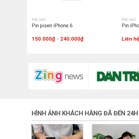
PIN, SẠC
PIN, SẠC
Pin pisen iPhone 6
Pin iPh
150.000
₫
240.000
₫
Liên h
–
HÌNH ẢNH KHÁCH HÀNG ĐÃ ĐẾN 24H