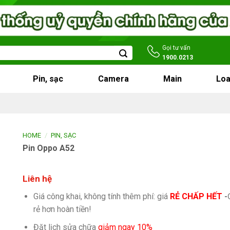
Gọi tư vấn
1900.0213
Pin, sạc
Camera
Main
Loa
/
HOME
PIN, SẠC
Pin Oppo A52
Liên hệ
Giá công khai, không tính thêm phí: giá
RẺ CHẤP HẾT
-
rẻ hơn hoàn tiền!
Đặt lịch sửa chữa
giảm ngay 10%