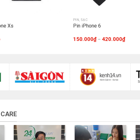
PIN, SẠC
one Xs
Pin iPhone 6
ệ
150.000
₫
420.000
₫
–
 CARE