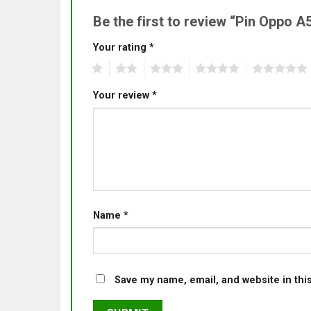
Be the first to review “Pin Oppo 
Your rating
*
1
2
3
4
5
Your review
*
Name
*
Save my name, email, and website in thi