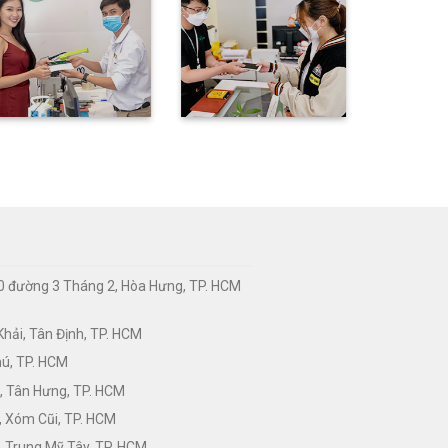
0 đường 3 Tháng 2, Hòa Hưng, TP. HCM
hải, Tân Định, TP. HCM
hú, TP. HCM
, Tân Hưng, TP. HCM
, Xóm Cũi, TP. HCM
 Trung Mỹ Tây, TP. HCM