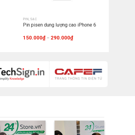
PIN, SẠC
Pin pisen dung lượng cao iPhone 6
150.000
₫
290.000
₫
–