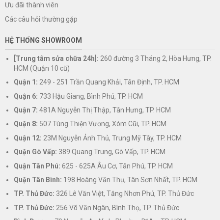
Ưu đãi thành viên
Các câu hỏi thường gặp
HỆ THỐNG SHOWROOM
[Trung tâm sửa chữa 24h]:
260 đường 3 Tháng 2, Hòa Hưng, TP.
HCM (Quận 10 cũ)
Quận 1:
249 - 251 Trần Quang Khải, Tân Định, TP. HCM
Quận 6:
733 Hậu Giang, Bình Phú, TP. HCM
Quận 7:
481A Nguyễn Thị Thập, Tân Hưng, TP. HCM
Quận 8:
507 Tùng Thiện Vương, Xóm Cũi, TP. HCM
Quận 12:
23M Nguyễn Ảnh Thủ, Trung Mỹ Tây, TP. HCM
Quận Gò Vấp:
389 Quang Trung, Gò Vấp, TP. HCM
Quận Tân Phú:
625 - 625A Âu Cơ, Tân Phú, TP. HCM
Quận Tân Bình:
198 Hoàng Văn Thụ, Tân Sơn Nhất, TP. HCM
TP. Thủ Đức:
326 Lê Văn Việt, Tăng Nhơn Phú, TP. Thủ Đức
TP. Thủ Đức:
256 Võ Văn Ngân, Bình Thọ, TP. Thủ Đức