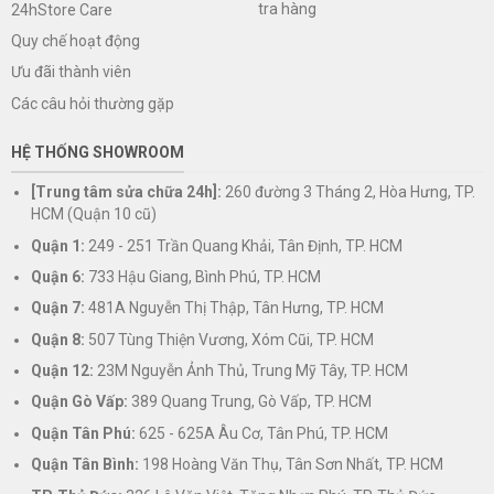
tra hàng
24hStore Care
Quy chế hoạt động
Ưu đãi thành viên
Các câu hỏi thường gặp
HỆ THỐNG SHOWROOM
[Trung tâm sửa chữa 24h]:
260 đường 3 Tháng 2, Hòa Hưng, TP.
HCM (Quận 10 cũ)
Quận 1:
249 - 251 Trần Quang Khải, Tân Định, TP. HCM
Quận 6:
733 Hậu Giang, Bình Phú, TP. HCM
Quận 7:
481A Nguyễn Thị Thập, Tân Hưng, TP. HCM
Quận 8:
507 Tùng Thiện Vương, Xóm Cũi, TP. HCM
Quận 12:
23M Nguyễn Ảnh Thủ, Trung Mỹ Tây, TP. HCM
Quận Gò Vấp:
389 Quang Trung, Gò Vấp, TP. HCM
Quận Tân Phú:
625 - 625A Âu Cơ, Tân Phú, TP. HCM
Quận Tân Bình:
198 Hoàng Văn Thụ, Tân Sơn Nhất, TP. HCM