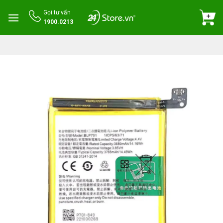
Skip
Gọi tư vấn
to
1900.0213
content