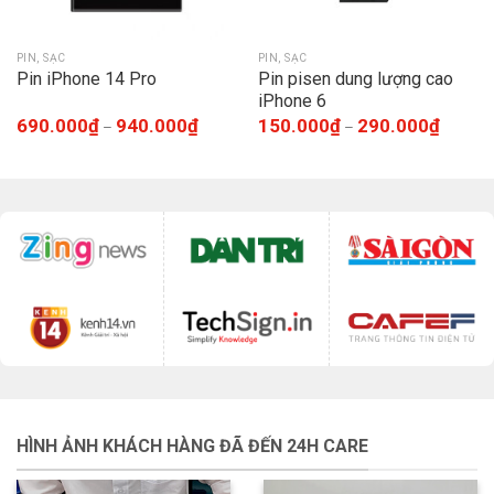
PIN, SẠC
PIN, SẠC
Pin iPhone 14 Pro
Pin pisen dung lượng cao
iPhone 6
690.000
₫
940.000
₫
150.000
₫
290.000
₫
–
–
HÌNH ẢNH KHÁCH HÀNG ĐÃ ĐẾN 24H CARE