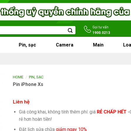
Gọi tư vấn
1900.0213
Pin, sạc
Camera
Main
Loa
/
HOME
PIN, SẠC
Pin iPhone Xs
Liên hệ
Giá công khai, không tính thêm phí: giá
RẺ CHẤP HẾT
-
rẻ hơn hoàn tiền!
Đặt lịch sửa chữa
giảm ngay 10%