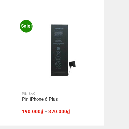
Sale!
PIN, SẠC
Pin iPhone 6 Plus
190.000
₫
370.000
₫
–