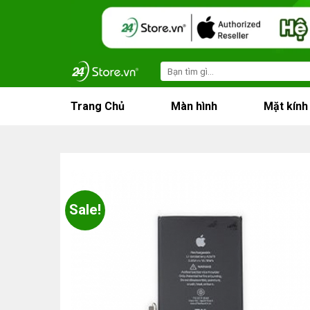
Skip
to
content
Search
for:
Trang Chủ
Màn hình
Mặt kính
Sale!