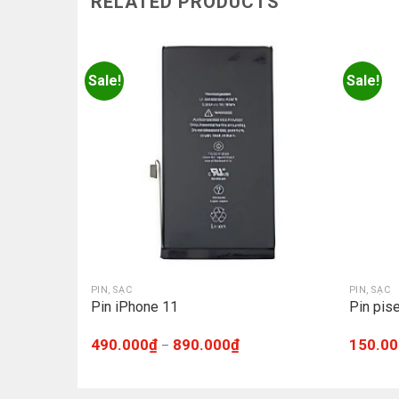
RELATED PRODUCTS
Sale!
Sale!
PIN, SẠC
PIN, SẠC
Pin iPhone 11
Pin pis
490.000
₫
890.000
₫
150.00
–