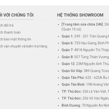
I VỚI CHÚNG TÔI
HỆ THỐNG SHOWROOM
[Trung tâm sửa chữa 24h]:
26
ch đổi trả
(Quận 10 cũ)
ch thanh toán
Quận 1:
249 - 251 Trần Quang K
ch bảo mật thông tin
Quận 6:
733 Hậu Giang, Bình P
ch vận chuyển và kiểm tra hàng
Quận 7:
481A Nguyễn Thị Thập
Quận 8:
507 Tùng Thiện Vương
Quận 12:
23M Nguyễn Ảnh Thủ,
Quận Gò Vấp:
389 Quang Trung
Quận Tân Phú:
625 - 625A Âu 
Quận Tân Bình:
198 Hoàng Văn 
TP. Thủ Đức:
326 Lê Văn Việt,
TP. Thủ Đức:
256 Võ Văn Ngân,
Bình Dương:
70 Nguyễn An Nin