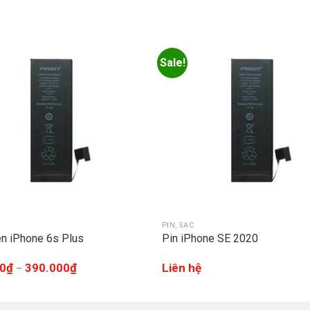
Sale!
PIN, SẠC
en iPhone 6s Plus
Pin iPhone SE 2020
0
₫
390.000
₫
Liên hệ
–