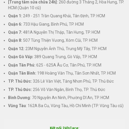
[Trung tâm sửa chữa 24h]:
260 đường 3 Tháng 2, Hòa Hưng, TP.
HCM (Quận 10 cũ)
Quận 1:
249 - 251 Trần Quang Khải, Tân Định, TP. HCM
Quận 6:
733 Hậu Giang, Bình Phú, TP. HCM
Quận 7:
481A Nguyễn Thị Thập, Tân Hưng, TP. HCM
Quận 8:
507 Tùng Thiện Vương, Xóm Cũi, TP. HCM
Quận 12:
23M Nguyễn Ảnh Thủ, Trung Mỹ Tây, TP. HCM
Quận Gò Vấp:
389 Quang Trung, Gò Vấp, TP. HCM
Quận Tân Phú:
625 - 625A Âu Cơ, Tân Phú, TP. HCM
Quận Tân Bình:
198 Hoàng Văn Thụ, Tân Sơn Nhất, TP. HCM
TP. Thủ Đức:
326 Lê Văn Việt, Tăng Nhơn Phú, TP. Thủ Đức
TP. Thủ Đức:
256 Võ Văn Ngân, Bình Thọ, TP. Thủ Đức
Bình Dương:
70 Nguyễn An Ninh, Phường Dĩ An, TP. HCM
Vũng Tàu
: 162A Ba Cu, Vũng Tàu, Hồ Chí Minh (TP. Vũng Tàu cũ)
Kết nối 24hCare: