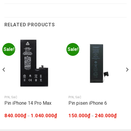
RELATED PRODUCTS
Sale!
Sale!
PIN, SẠC
PIN, SẠC
Pin iPhone 14 Pro Max
Pin pisen iPhone 6
840.000
₫
1.040.000
₫
150.000
₫
240.000
₫
–
–