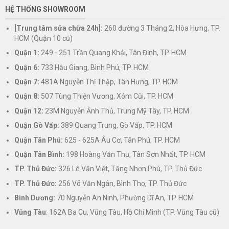
HỆ THỐNG SHOWROOM
[Trung tâm sửa chữa 24h]:
260 đường 3 Tháng 2, Hòa Hưng, TP.
HCM (Quận 10 cũ)
Quận 1:
249 - 251 Trần Quang Khải, Tân Định, TP. HCM
Quận 6:
733 Hậu Giang, Bình Phú, TP. HCM
Quận 7:
481A Nguyễn Thị Thập, Tân Hưng, TP. HCM
Quận 8:
507 Tùng Thiện Vương, Xóm Cũi, TP. HCM
Quận 12:
23M Nguyễn Ảnh Thủ, Trung Mỹ Tây, TP. HCM
Quận Gò Vấp:
389 Quang Trung, Gò Vấp, TP. HCM
Quận Tân Phú:
625 - 625A Âu Cơ, Tân Phú, TP. HCM
Quận Tân Bình:
198 Hoàng Văn Thụ, Tân Sơn Nhất, TP. HCM
TP. Thủ Đức:
326 Lê Văn Việt, Tăng Nhơn Phú, TP. Thủ Đức
TP. Thủ Đức:
256 Võ Văn Ngân, Bình Thọ, TP. Thủ Đức
Bình Dương:
70 Nguyễn An Ninh, Phường Dĩ An, TP. HCM
Vũng Tàu
: 162A Ba Cu, Vũng Tàu, Hồ Chí Minh (TP. Vũng Tàu cũ)