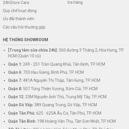
tra hàng
24hStore Care
Quy chế hoạt động
Ưu đãi thành viên
Các câu hỏi thường gặp
HỆ THỐNG SHOWROOM
[Trung tâm sửa chữa 24h]:
260 đường 3 Tháng 2, Hòa Hưng, TP.
HCM (Quận 10 cũ)
Quận 1:
249 - 251 Trần Quang Khải, Tân Định, TP. HCM
Quận 6:
733 Hậu Giang, Bình Phú, TP. HCM
Quận 7:
481A Nguyễn Thị Thập, Tân Hưng, TP. HCM
Quận 8:
507 Tùng Thiện Vương, Xóm Cũi, TP. HCM
Quận 12:
23M Nguyễn Ảnh Thủ, Trung Mỹ Tây, TP. HCM
Quận Gò Vấp:
389 Quang Trung, Gò Vấp, TP. HCM
Quận Tân Phú:
625 - 625A Âu Cơ, Tân Phú, TP. HCM
Quận Tân Bình:
198 Hoàng Văn Thụ, Tân Sơn Nhất, TP. HCM