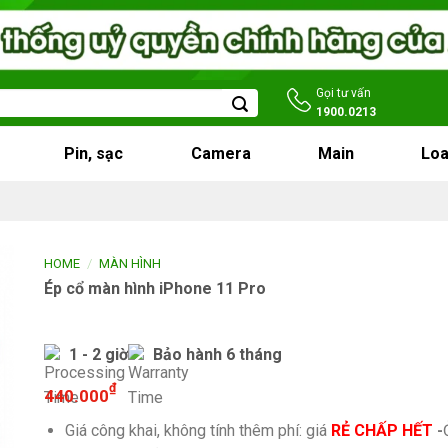
Gọi tư vấn
1900.0213
Pin, sạc
Camera
Main
Loa
/
HOME
MÀN HÌNH
Ép cổ màn hình iPhone 11 Pro
1 - 2 giờ
Bảo hành 6 tháng
₫
440.000
Giá công khai, không tính thêm phí: giá
RẺ CHẤP HẾT
-