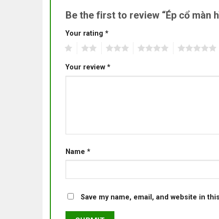
Be the first to review “Ép cổ màn 
Your rating
*
1
2
3
4
5
Your review
*
Name
*
Save my name, email, and website in thi