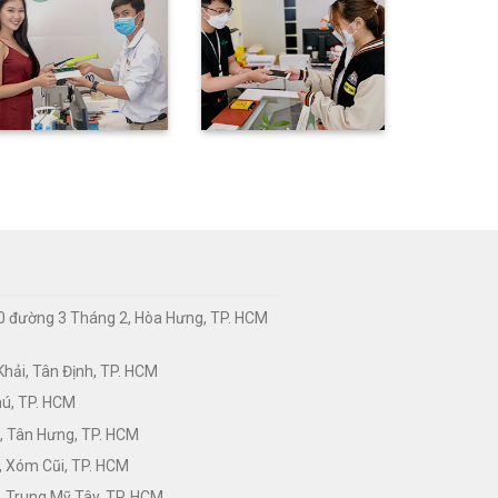
0 đường 3 Tháng 2, Hòa Hưng, TP. HCM
hải, Tân Định, TP. HCM
hú, TP. HCM
, Tân Hưng, TP. HCM
, Xóm Cũi, TP. HCM
 Trung Mỹ Tây, TP. HCM