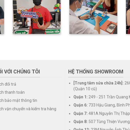
I VỚI CHÚNG TÔI
HỆ THỐNG SHOWROOM
[Trung tâm sửa chữa 24h]:
26
ch đổi trả
(Quận 10 cũ)
ch thanh toán
Quận 1:
249 - 251 Trần Quang K
ch bảo mật thông tin
Quận 6:
733 Hậu Giang, Bình P
ch vận chuyển và kiểm tra hàng
Quận 7:
481A Nguyễn Thị Thập
Quận 8:
507 Tùng Thiện Vương
Quận 12:
23M Nguyễn Ảnh Thủ,