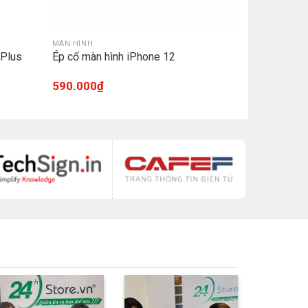
MÀN HÌNH
 Plus
Ép cổ màn hình iPhone 12
590.000
₫