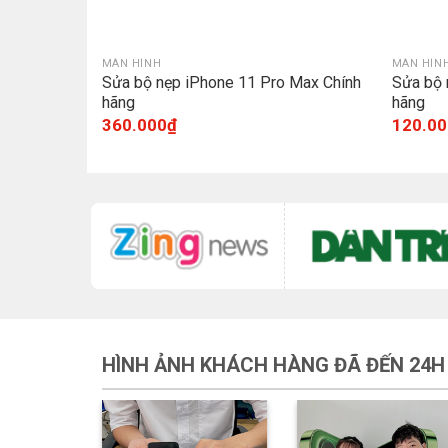
MÀN HÌNH
MÀN HÌN
e XS Chính
Sửa bộ nẹp iPhone 11 Pro Max Chính
Sửa bộ 
hãng
hãng
360.000
₫
120.00
HÌNH ẢNH KHÁCH HÀNG ĐÃ ĐẾN 24H