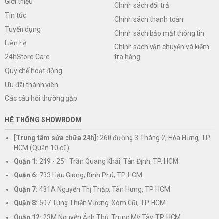
Giới thiệu
Chính sách đổi trả
Tin tức
Chính sách thanh toán
Tuyển dụng
Chính sách bảo mật thông tin
Liên hệ
Chính sách vận chuyển và kiểm
tra hàng
24hStore Care
Quy chế hoạt động
Ưu đãi thành viên
Các câu hỏi thường gặp
HỆ THỐNG SHOWROOM
[Trung tâm sửa chữa 24h]:
260 đường 3 Tháng 2, Hòa Hưng, TP.
HCM (Quận 10 cũ)
Quận 1:
249 - 251 Trần Quang Khải, Tân Định, TP. HCM
Quận 6:
733 Hậu Giang, Bình Phú, TP. HCM
Quận 7:
481A Nguyễn Thị Thập, Tân Hưng, TP. HCM
Quận 8:
507 Tùng Thiện Vương, Xóm Cũi, TP. HCM
Quận 12:
23M Nguyễn Ảnh Thủ, Trung Mỹ Tây, TP. HCM