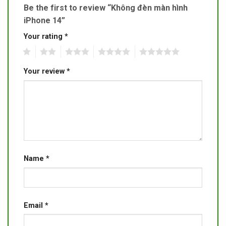
Be the first to review “Không đèn màn hình
iPhone 14”
Your rating
*
1
2
3
4
5
Your review
*
Name
*
Email
*