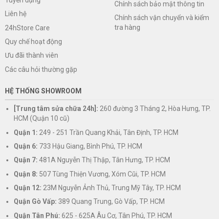
Chính sách bảo mật thông tin
Liên hệ
Chính sách vận chuyển và kiểm
tra hàng
24hStore Care
Quy chế hoạt động
Ưu đãi thành viên
Các câu hỏi thường gặp
HỆ THỐNG SHOWROOM
[Trung tâm sửa chữa 24h]:
260 đường 3 Tháng 2, Hòa Hưng, TP.
HCM (Quận 10 cũ)
Quận 1:
249 - 251 Trần Quang Khải, Tân Định, TP. HCM
Quận 6:
733 Hậu Giang, Bình Phú, TP. HCM
Quận 7:
481A Nguyễn Thị Thập, Tân Hưng, TP. HCM
Quận 8:
507 Tùng Thiện Vương, Xóm Cũi, TP. HCM
Quận 12:
23M Nguyễn Ảnh Thủ, Trung Mỹ Tây, TP. HCM
Quận Gò Vấp:
389 Quang Trung, Gò Vấp, TP. HCM
Quận Tân Phú:
625 - 625A Âu Cơ, Tân Phú, TP. HCM