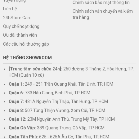
Chính sách bảo mật thông tin
Liên hệ
Chính sách vận chuyển và kiểm
tra hàng
24hStore Care
Quy chế hoạt động
Ưu đãi thành viên
Các câu hỏi thường gặp
HỆ THỐNG SHOWROOM
[Trung tâm sửa chữa 24h]:
260 đường 3 Tháng 2, Hòa Hưng, TP.
HCM (Quận 10 cũ)
Quận 1:
249 - 251 Trần Quang Khải, Tân Định, TP. HCM
Quận 6:
733 Hậu Giang, Bình Phú, TP. HCM
Quận 7:
481A Nguyễn Thị Thập, Tân Hưng, TP. HCM
Quận 8:
507 Tùng Thiện Vương, Xóm Cũi, TP. HCM
Quận 12:
23M Nguyễn Ảnh Thủ, Trung Mỹ Tây, TP. HCM
Quận Gò Vấp:
389 Quang Trung, Gò Vấp, TP. HCM
Quận Tân Phú:
625 - 625A Âu Cơ, Tân Phú, TP. HCM