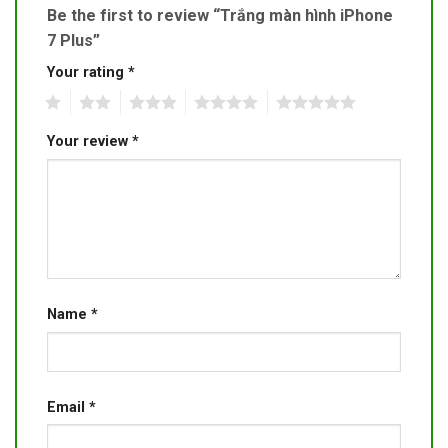
Be the first to review “Trắng màn hình iPhone
7 Plus”
Your rating
*
1
2
3
4
5
Your review
*
Name
*
Email
*