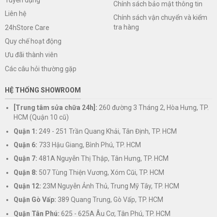
Chính sách bảo mật thông tin
Liên hệ
Chính sách vận chuyển và kiểm
tra hàng
24hStore Care
Quy chế hoạt động
Ưu đãi thành viên
Các câu hỏi thường gặp
HỆ THỐNG SHOWROOM
[Trung tâm sửa chữa 24h]:
260 đường 3 Tháng 2, Hòa Hưng, TP.
HCM (Quận 10 cũ)
Quận 1:
249 - 251 Trần Quang Khải, Tân Định, TP. HCM
Quận 6:
733 Hậu Giang, Bình Phú, TP. HCM
Quận 7:
481A Nguyễn Thị Thập, Tân Hưng, TP. HCM
Quận 8:
507 Tùng Thiện Vương, Xóm Cũi, TP. HCM
Quận 12:
23M Nguyễn Ảnh Thủ, Trung Mỹ Tây, TP. HCM
Quận Gò Vấp:
389 Quang Trung, Gò Vấp, TP. HCM
Quận Tân Phú:
625 - 625A Âu Cơ, Tân Phú, TP. HCM