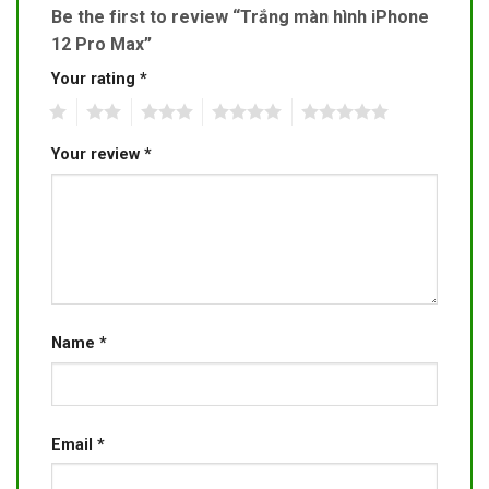
Be the first to review “Trắng màn hình iPhone
12 Pro Max”
Your rating
*
1
2
3
4
5
Your review
*
Name
*
Email
*