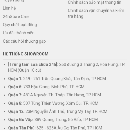
Chính sách bảo mật thông tin
Liên hệ
Chính sách vận chuyển và kiểm
tra hàng
24hStore Care
Quy chế hoạt động
Ưu đãi thành viên
Các câu hỏi thường gặp
HỆ THỐNG SHOWROOM
[Trung tâm sửa chữa 24h]:
260 đường 3 Tháng 2, Hòa Hưng, TP.
HCM (Quận 10 cũ)
Quận 1:
249 - 251 Trần Quang Khải, Tân Định, TP. HCM
Quận 6:
733 Hậu Giang, Bình Phú, TP. HCM
Quận 7:
481A Nguyễn Thị Thập, Tân Hưng, TP. HCM
Quận 8:
507 Tùng Thiện Vương, Xóm Cũi, TP. HCM
Quận 12:
23M Nguyễn Ảnh Thủ, Trung Mỹ Tây, TP. HCM
Quận Gò Vấp:
389 Quang Trung, Gò Vấp, TP. HCM
Quận Tân Phú:
625 - 625A Âu Cơ, Tân Phú, TP. HCM