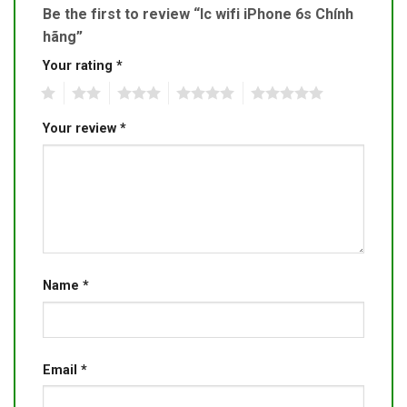
Be the first to review “Ic wifi iPhone 6s Chính
hãng”
Your rating
*
1
2
3
4
5
Your review
*
Name
*
Email
*