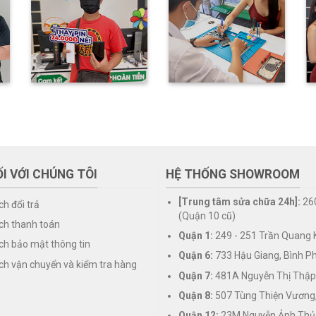
I VỚI CHÚNG TÔI
HỆ THỐNG SHOWROOM
[Trung tâm sửa chữa 24h]:
26
ch đổi trả
(Quận 10 cũ)
ch thanh toán
Quận 1:
249 - 251 Trần Quang K
ch bảo mật thông tin
Quận 6:
733 Hậu Giang, Bình P
ch vận chuyển và kiểm tra hàng
Quận 7:
481A Nguyễn Thị Thập
Quận 8:
507 Tùng Thiện Vương
Quận 12:
23M Nguyễn Ảnh Thủ,