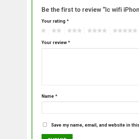
Be the first to review “Ic wifi iPh
Your rating
*
1
2
3
4
5
Your review
*
Name
*
Save my name, email, and website in thi