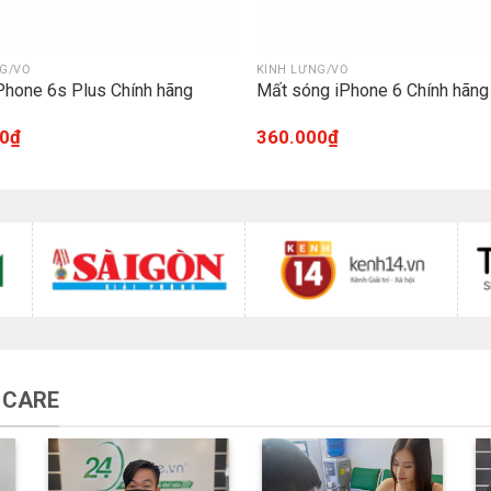
G/VỎ
KÍNH LƯNG/VỎ
 iPhone 6s Plus Chính hãng
Mất sóng iPhone 6 Chính hãng
0
₫
360.000
₫
 CARE