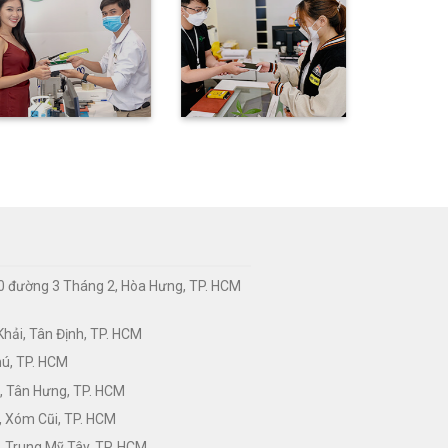
0 đường 3 Tháng 2, Hòa Hưng, TP. HCM
hải, Tân Định, TP. HCM
hú, TP. HCM
, Tân Hưng, TP. HCM
, Xóm Cũi, TP. HCM
 Trung Mỹ Tây, TP. HCM