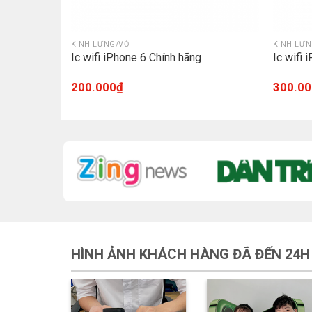
KÍNH LƯNG/VỎ
KÍNH LƯN
ng
Ic wifi iPhone 6 Chính hãng
Ic wifi
200.000
₫
300.00
HÌNH ẢNH KHÁCH HÀNG ĐÃ ĐẾN 24H