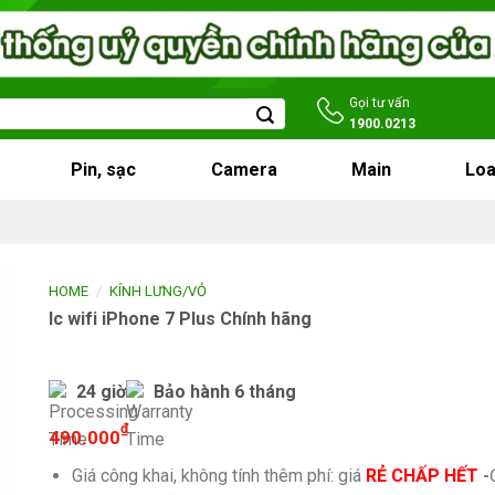
Gọi tư vấn
1900.0213
Pin, sạc
Camera
Main
Loa
/
HOME
KÍNH LƯNG/VỎ
Ic wifi iPhone 7 Plus Chính hãng
24 giờ
Bảo hành 6 tháng
₫
490.000
Giá công khai, không tính thêm phí: giá
RẺ CHẤP HẾT
-