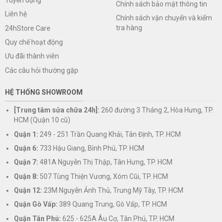
Chính sách bảo mật thông tin
Liên hệ
Chính sách vận chuyển và kiểm
tra hàng
24hStore Care
Quy chế hoạt động
Ưu đãi thành viên
Các câu hỏi thường gặp
HỆ THỐNG SHOWROOM
[Trung tâm sửa chữa 24h]:
260 đường 3 Tháng 2, Hòa Hưng, TP.
HCM (Quận 10 cũ)
Quận 1:
249 - 251 Trần Quang Khải, Tân Định, TP. HCM
Quận 6:
733 Hậu Giang, Bình Phú, TP. HCM
Quận 7:
481A Nguyễn Thị Thập, Tân Hưng, TP. HCM
Quận 8:
507 Tùng Thiện Vương, Xóm Cũi, TP. HCM
Quận 12:
23M Nguyễn Ảnh Thủ, Trung Mỹ Tây, TP. HCM
Quận Gò Vấp:
389 Quang Trung, Gò Vấp, TP. HCM
Quận Tân Phú:
625 - 625A Âu Cơ, Tân Phú, TP. HCM