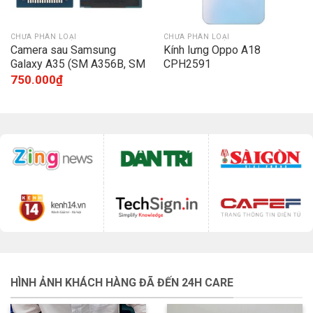
CHƯA PHÂN LOẠI
CHƯA PHÂN LOẠI
Camera sau Samsung
Kính lưng Oppo A18
Galaxy A35 (SM A356B, SM
CPH2591
A356E)
750.000
₫
HÌNH ẢNH KHÁCH HÀNG ĐÃ ĐẾN 24H CARE