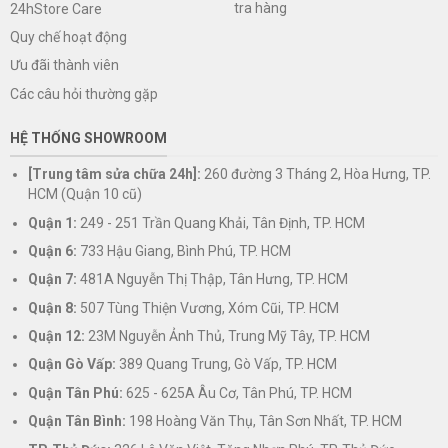
tra hàng
24hStore Care
Quy chế hoạt động
Ưu đãi thành viên
Các câu hỏi thường gặp
HỆ THỐNG SHOWROOM
[Trung tâm sửa chữa 24h]:
260 đường 3 Tháng 2, Hòa Hưng, TP.
HCM (Quận 10 cũ)
Quận 1:
249 - 251 Trần Quang Khải, Tân Định, TP. HCM
Quận 6:
733 Hậu Giang, Bình Phú, TP. HCM
Quận 7:
481A Nguyễn Thị Thập, Tân Hưng, TP. HCM
Quận 8:
507 Tùng Thiện Vương, Xóm Cũi, TP. HCM
Quận 12:
23M Nguyễn Ảnh Thủ, Trung Mỹ Tây, TP. HCM
Quận Gò Vấp:
389 Quang Trung, Gò Vấp, TP. HCM
Quận Tân Phú:
625 - 625A Âu Cơ, Tân Phú, TP. HCM
Quận Tân Bình:
198 Hoàng Văn Thụ, Tân Sơn Nhất, TP. HCM