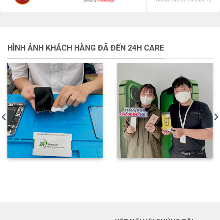
HÌNH ẢNH KHÁCH HÀNG ĐÃ ĐẾN 24H CARE