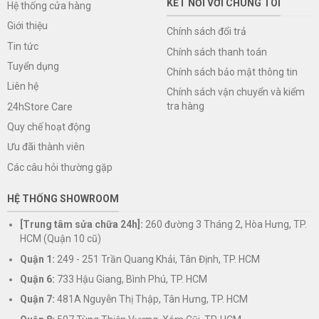
KẾT NỐI VỚI CHÚNG TÔI
Hệ thống cửa hàng
Giới thiệu
Chính sách đổi trả
Tin tức
Chính sách thanh toán
Tuyển dụng
Chính sách bảo mật thông tin
Liên hệ
Chính sách vận chuyển và kiểm
tra hàng
24hStore Care
Quy chế hoạt động
Ưu đãi thành viên
Các câu hỏi thường gặp
HỆ THỐNG SHOWROOM
[Trung tâm sửa chữa 24h]:
260 đường 3 Tháng 2, Hòa Hưng, TP.
HCM (Quận 10 cũ)
Quận 1:
249 - 251 Trần Quang Khải, Tân Định, TP. HCM
Quận 6:
733 Hậu Giang, Bình Phú, TP. HCM
Quận 7:
481A Nguyễn Thị Thập, Tân Hưng, TP. HCM