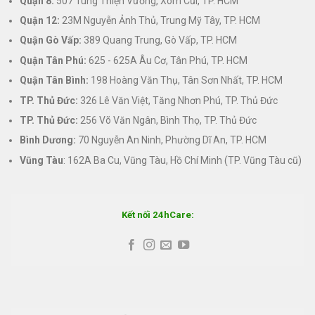
Quận 8:
507 Tùng Thiện Vương, Xóm Cũi, TP. HCM
Quận 12:
23M Nguyễn Ảnh Thủ, Trung Mỹ Tây, TP. HCM
Quận Gò Vấp:
389 Quang Trung, Gò Vấp, TP. HCM
Quận Tân Phú:
625 - 625A Âu Cơ, Tân Phú, TP. HCM
Quận Tân Bình:
198 Hoàng Văn Thụ, Tân Sơn Nhất, TP. HCM
TP. Thủ Đức:
326 Lê Văn Việt, Tăng Nhơn Phú, TP. Thủ Đức
TP. Thủ Đức:
256 Võ Văn Ngân, Bình Thọ, TP. Thủ Đức
Bình Dương:
70 Nguyễn An Ninh, Phường Dĩ An, TP. HCM
Vũng Tàu
: 162A Ba Cu, Vũng Tàu, Hồ Chí Minh (TP. Vũng Tàu cũ)
Kết nối 24hCare: