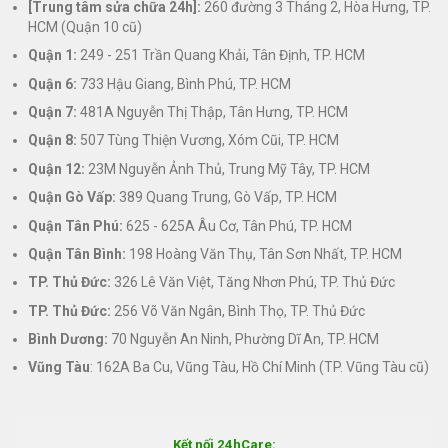
[Trung tâm sửa chữa 24h]:
260 đường 3 Tháng 2, Hòa Hưng, TP.
HCM (Quận 10 cũ)
Quận 1:
249 - 251 Trần Quang Khải, Tân Định, TP. HCM
Quận 6:
733 Hậu Giang, Bình Phú, TP. HCM
Quận 7:
481A Nguyễn Thị Thập, Tân Hưng, TP. HCM
Quận 8:
507 Tùng Thiện Vương, Xóm Cũi, TP. HCM
Quận 12:
23M Nguyễn Ảnh Thủ, Trung Mỹ Tây, TP. HCM
Quận Gò Vấp:
389 Quang Trung, Gò Vấp, TP. HCM
Quận Tân Phú:
625 - 625A Âu Cơ, Tân Phú, TP. HCM
Quận Tân Bình:
198 Hoàng Văn Thụ, Tân Sơn Nhất, TP. HCM
TP. Thủ Đức:
326 Lê Văn Việt, Tăng Nhơn Phú, TP. Thủ Đức
TP. Thủ Đức:
256 Võ Văn Ngân, Bình Thọ, TP. Thủ Đức
Bình Dương:
70 Nguyễn An Ninh, Phường Dĩ An, TP. HCM
Vũng Tàu
: 162A Ba Cu, Vũng Tàu, Hồ Chí Minh (TP. Vũng Tàu cũ)
Kết nối 24hCare: