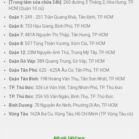
[Trung tâm sửa chữa 24h]:
260 đường 3 Tháng 2, Hòa Hưng, TP.
HCM (Quận 10 cũ)
Quận 1:
249 - 251 Trần Quang Khải, Tân Định, TP. HCM
Quận 6:
733 Hậu Giang, Bình Phú, TP. HCM
Quận 7:
481A Nguyễn Thị Thập, Tân Hưng, TP. HCM
Quận 8:
507 Tùng Thiện Vương, Xóm Cũi, TP. HCM
Quận 12:
23M Nguyễn Ảnh Thủ, Trung Mỹ Tây, TP. HCM
Quận Gò Vấp:
389 Quang Trung, Gò Vấp, TP. HCM
Quận Tân Phú:
625 - 625A Âu Cơ, Tân Phú, TP. HCM
Quận Tân Bình:
198 Hoàng Văn Thụ, Tân Sơn Nhất, TP. HCM
TP. Thủ Đức:
326 Lê Văn Việt, Tăng Nhơn Phú, TP. Thủ Đức
TP. Thủ Đức:
256 Võ Văn Ngân, Bình Thọ, TP. Thủ Đức
Bình Dương:
70 Nguyễn An Ninh, Phường Dĩ An, TP. HCM
Vũng Tàu
: 162A Ba Cu, Vũng Tàu, Hồ Chí Minh (TP. Vũng Tàu cũ)
Kết nối 24hCare: