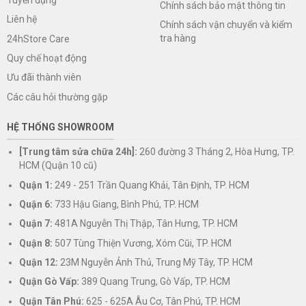
Chính sách bảo mật thông tin
Liên hệ
Chính sách vận chuyển và kiểm
tra hàng
24hStore Care
Quy chế hoạt động
Ưu đãi thành viên
Các câu hỏi thường gặp
HỆ THỐNG SHOWROOM
[Trung tâm sửa chữa 24h]:
260 đường 3 Tháng 2, Hòa Hưng, TP.
HCM (Quận 10 cũ)
Quận 1:
249 - 251 Trần Quang Khải, Tân Định, TP. HCM
Quận 6:
733 Hậu Giang, Bình Phú, TP. HCM
Quận 7:
481A Nguyễn Thị Thập, Tân Hưng, TP. HCM
Quận 8:
507 Tùng Thiện Vương, Xóm Cũi, TP. HCM
Quận 12:
23M Nguyễn Ảnh Thủ, Trung Mỹ Tây, TP. HCM
Quận Gò Vấp:
389 Quang Trung, Gò Vấp, TP. HCM
Quận Tân Phú:
625 - 625A Âu Cơ, Tân Phú, TP. HCM