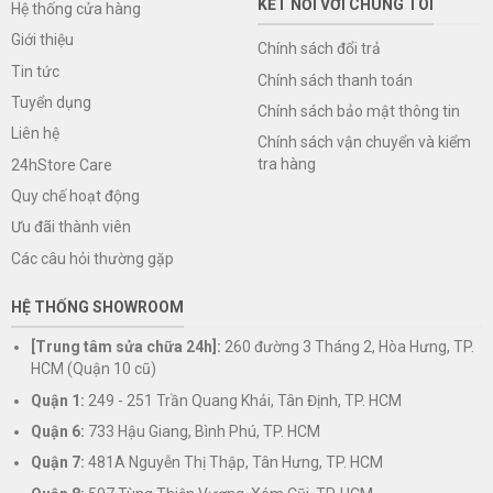
KẾT NỐI VỚI CHÚNG TÔI
Hệ thống cửa hàng
Giới thiệu
Chính sách đổi trả
Tin tức
Chính sách thanh toán
Tuyển dụng
Chính sách bảo mật thông tin
Liên hệ
Chính sách vận chuyển và kiểm
tra hàng
24hStore Care
Quy chế hoạt động
Ưu đãi thành viên
Các câu hỏi thường gặp
HỆ THỐNG SHOWROOM
[Trung tâm sửa chữa 24h]:
260 đường 3 Tháng 2, Hòa Hưng, TP.
HCM (Quận 10 cũ)
Quận 1:
249 - 251 Trần Quang Khải, Tân Định, TP. HCM
Quận 6:
733 Hậu Giang, Bình Phú, TP. HCM
Quận 7:
481A Nguyễn Thị Thập, Tân Hưng, TP. HCM