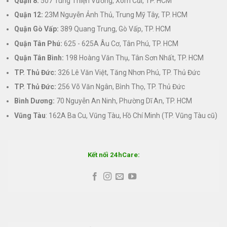
Quận 8:
507 Tùng Thiện Vương, Xóm Cũi, TP. HCM
Quận 12:
23M Nguyễn Ảnh Thủ, Trung Mỹ Tây, TP. HCM
Quận Gò Vấp:
389 Quang Trung, Gò Vấp, TP. HCM
Quận Tân Phú:
625 - 625A Âu Cơ, Tân Phú, TP. HCM
Quận Tân Bình:
198 Hoàng Văn Thụ, Tân Sơn Nhất, TP. HCM
TP. Thủ Đức:
326 Lê Văn Việt, Tăng Nhơn Phú, TP. Thủ Đức
TP. Thủ Đức:
256 Võ Văn Ngân, Bình Thọ, TP. Thủ Đức
Bình Dương:
70 Nguyễn An Ninh, Phường Dĩ An, TP. HCM
Vũng Tàu
: 162A Ba Cu, Vũng Tàu, Hồ Chí Minh (TP. Vũng Tàu cũ)
Kết nối 24hCare: