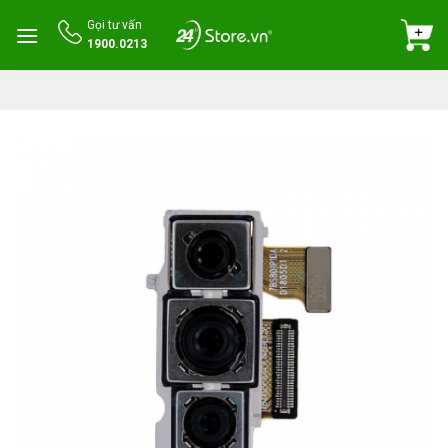
Skip
Gọi tư vấn
to
1900.0213
content