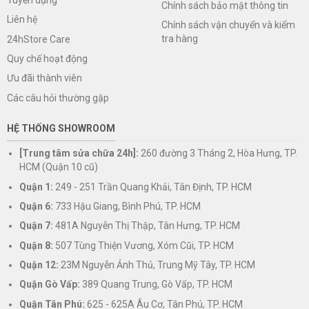
Chính sách bảo mật thông tin
Liên hệ
Chính sách vận chuyển và kiểm
tra hàng
24hStore Care
Quy chế hoạt động
Ưu đãi thành viên
Các câu hỏi thường gặp
HỆ THỐNG SHOWROOM
[Trung tâm sửa chữa 24h]:
260 đường 3 Tháng 2, Hòa Hưng, TP.
HCM (Quận 10 cũ)
Quận 1:
249 - 251 Trần Quang Khải, Tân Định, TP. HCM
Quận 6:
733 Hậu Giang, Bình Phú, TP. HCM
Quận 7:
481A Nguyễn Thị Thập, Tân Hưng, TP. HCM
Quận 8:
507 Tùng Thiện Vương, Xóm Cũi, TP. HCM
Quận 12:
23M Nguyễn Ảnh Thủ, Trung Mỹ Tây, TP. HCM
Quận Gò Vấp:
389 Quang Trung, Gò Vấp, TP. HCM
Quận Tân Phú:
625 - 625A Âu Cơ, Tân Phú, TP. HCM