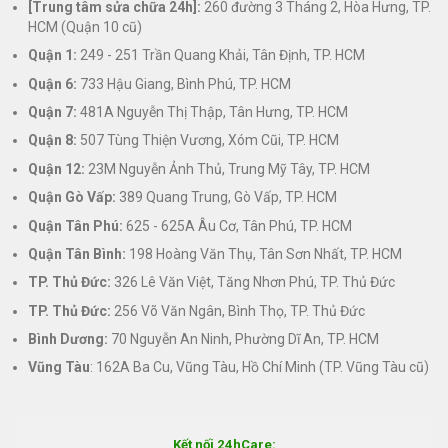
[Trung tâm sửa chữa 24h]:
260 đường 3 Tháng 2, Hòa Hưng, TP.
HCM (Quận 10 cũ)
Quận 1:
249 - 251 Trần Quang Khải, Tân Định, TP. HCM
Quận 6:
733 Hậu Giang, Bình Phú, TP. HCM
Quận 7:
481A Nguyễn Thị Thập, Tân Hưng, TP. HCM
Quận 8:
507 Tùng Thiện Vương, Xóm Cũi, TP. HCM
Quận 12:
23M Nguyễn Ảnh Thủ, Trung Mỹ Tây, TP. HCM
Quận Gò Vấp:
389 Quang Trung, Gò Vấp, TP. HCM
Quận Tân Phú:
625 - 625A Âu Cơ, Tân Phú, TP. HCM
Quận Tân Bình:
198 Hoàng Văn Thụ, Tân Sơn Nhất, TP. HCM
TP. Thủ Đức:
326 Lê Văn Việt, Tăng Nhơn Phú, TP. Thủ Đức
TP. Thủ Đức:
256 Võ Văn Ngân, Bình Thọ, TP. Thủ Đức
Bình Dương:
70 Nguyễn An Ninh, Phường Dĩ An, TP. HCM
Vũng Tàu
: 162A Ba Cu, Vũng Tàu, Hồ Chí Minh (TP. Vũng Tàu cũ)
Kết nối 24hCare: