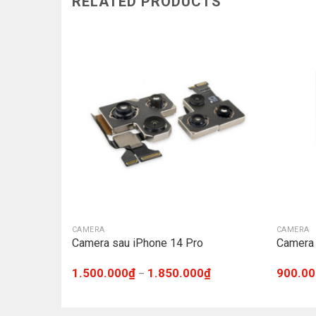
RELATED PRODUCTS
CAMERA
CAMERA
20
Camera sau iPhone 14 Pro
Camera 
1.500.000
₫
1.850.000
₫
900.00
–