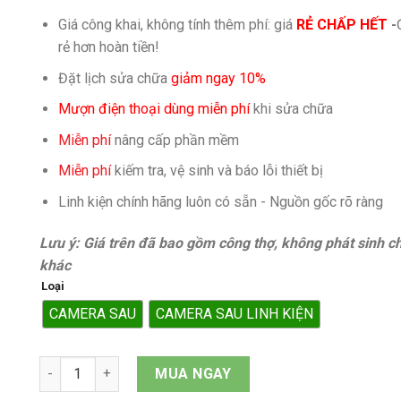
Giá công khai, không tính thêm phí: giá
RẺ CHẤP HẾT
-
rẻ hơn hoàn tiền!
Đặt lịch sửa chữa
giảm ngay 10%
Mượn điện thoại dùng miễn phí
khi sửa chữa
Miễn phí
nâng cấp phần mềm
Miễn phí
kiếm tra, vệ sinh và báo lỗi thiết bị
Linh kiện chính hãng luôn có sẵn - Nguồn gốc rõ ràng
Lưu ý: Giá trên đã bao gồm công thợ, không phát sinh ch
khác
Loại
CAMERA SAU
CAMERA SAU LINH KIỆN
Camera sau iPhone XS Max quantity
MUA NGAY