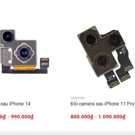
CAMERA
sau iPhone 14
Đổi camera sau iPhone 11 Pro
0
₫
990.000
₫
800.000
₫
1.090.000
₫
–
–