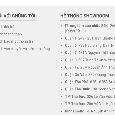
I VỚI CHÚNG TÔI
HỆ THỐNG SHOWROOM
[Trung tâm sửa chữa 24h]:
26
ch đổi trả
(Quận 10 cũ)
ch thanh toán
Quận 1:
249 - 251 Trần Quang K
ch bảo mật thông tin
Quận 6:
733 Hậu Giang, Bình P
ch vận chuyển và kiểm tra hàng
Quận 7:
481A Nguyễn Thị Thập
Quận 8:
507 Tùng Thiện Vương
Quận 12:
23M Nguyễn Ảnh Thủ,
Quận Gò Vấp:
389 Quang Trung
Quận Tân Phú:
625 - 625A Âu 
Quận Tân Bình:
198 Hoàng Văn 
TP. Thủ Đức:
326 Lê Văn Việt,
TP. Thủ Đức:
256 Võ Văn Ngân,
Bình Dương:
70 Nguyễn An Nin