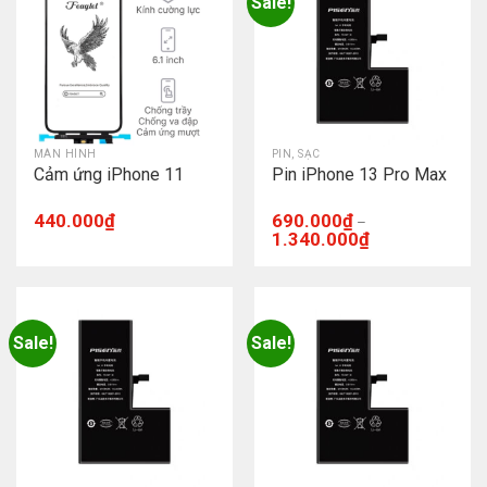
Sale!
MÀN HÌNH
PIN, SẠC
Cảm ứng iPhone 11
Pin iPhone 13 Pro Max
440.000
₫
690.000
₫
–
1.340.000
₫
Sale!
Sale!