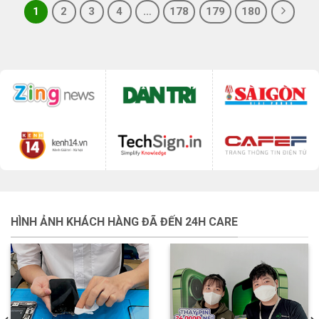
1
2
3
4
…
178
179
180
HÌNH ẢNH KHÁCH HÀNG ĐÃ ĐẾN 24H CARE