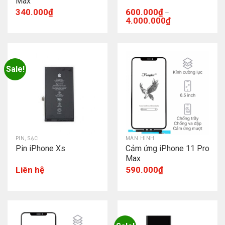
Max
340.000
₫
600.000
₫
–
4.000.000
₫
Sale!
PIN, SẠC
MÀN HÌNH
Pin iPhone Xs
Cảm ứng iPhone 11 Pro
Max
Liên hệ
590.000
₫