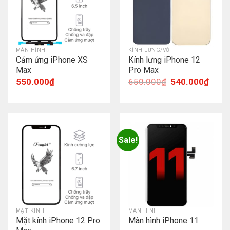
MÀN HÌNH
KÍNH LƯNG/VỎ
Cảm ứng iPhone XS
Kính lưng iPhone 12
Max
Pro Max
550.000
₫
650.000
₫
540.000
₫
Sale!
MẶT KÍNH
MÀN HÌNH
Mặt kính iPhone 12 Pro
Màn hình iPhone 11