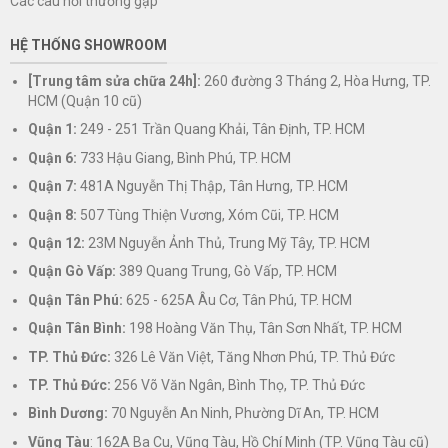
Các câu hỏi thường gặp
HỆ THỐNG SHOWROOM
[Trung tâm sửa chữa 24h]:
260 đường 3 Tháng 2, Hòa Hưng, TP.
HCM (Quận 10 cũ)
Quận 1:
249 - 251 Trần Quang Khải, Tân Định, TP. HCM
Quận 6:
733 Hậu Giang, Bình Phú, TP. HCM
Quận 7:
481A Nguyễn Thị Thập, Tân Hưng, TP. HCM
Quận 8:
507 Tùng Thiện Vương, Xóm Cũi, TP. HCM
Quận 12:
23M Nguyễn Ảnh Thủ, Trung Mỹ Tây, TP. HCM
Quận Gò Vấp:
389 Quang Trung, Gò Vấp, TP. HCM
Quận Tân Phú:
625 - 625A Âu Cơ, Tân Phú, TP. HCM
Quận Tân Bình:
198 Hoàng Văn Thụ, Tân Sơn Nhất, TP. HCM
TP. Thủ Đức:
326 Lê Văn Việt, Tăng Nhơn Phú, TP. Thủ Đức
TP. Thủ Đức:
256 Võ Văn Ngân, Bình Thọ, TP. Thủ Đức
Bình Dương:
70 Nguyễn An Ninh, Phường Dĩ An, TP. HCM
Vũng Tàu
: 162A Ba Cu, Vũng Tàu, Hồ Chí Minh (TP. Vũng Tàu cũ)