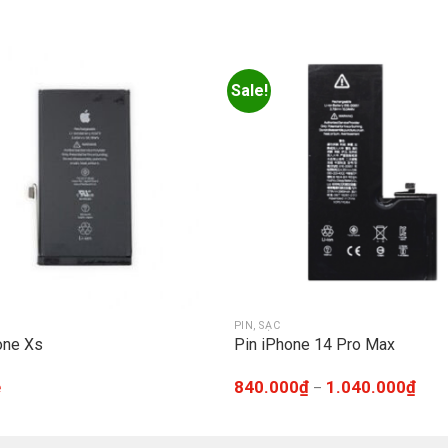
Sale!
PIN, SẠC
one Xs
Pin iPhone 14 Pro Max
ệ
840.000
₫
1.040.000
₫
–