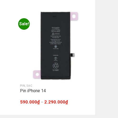
Sale!
PIN, SẠC
Pin iPhone 14
590.000
₫
2.290.000
₫
–