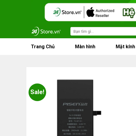
Skip
to
content
Search
for:
Trang Chủ
Màn hình
Mặt kính
Sale!