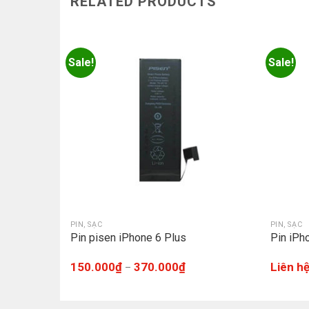
RELATED PRODUCTS
Sale!
Sale!
PIN, SẠC
PIN, SẠC
Pin pisen iPhone 6 Plus
Pin iPh
150.000
₫
370.000
₫
Liên h
–