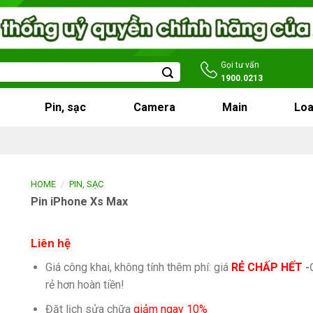
Gọi tư vấn
1900.0213
Pin, sạc
Camera
Main
Loa
/
HOME
PIN, SẠC
Pin iPhone Xs Max
Liên hệ
Giá công khai, không tính thêm phí: giá
RẺ CHẤP HẾT
-
rẻ hơn hoàn tiền!
Đặt lịch sửa chữa
giảm ngay 10%