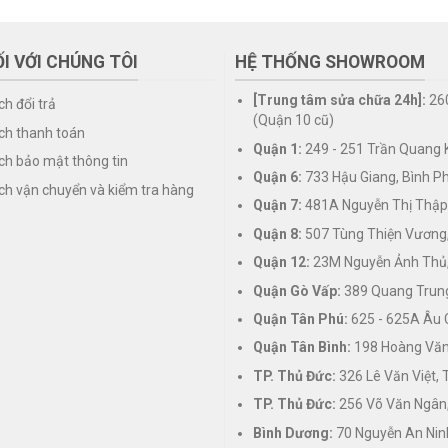
I VỚI CHÚNG TÔI
HỆ THỐNG SHOWROOM
[Trung tâm sửa chữa 24h]:
26
ch đổi trả
(Quận 10 cũ)
ch thanh toán
Quận 1:
249 - 251 Trần Quang K
ch bảo mật thông tin
Quận 6:
733 Hậu Giang, Bình P
ch vận chuyển và kiểm tra hàng
Quận 7:
481A Nguyễn Thị Thập
Quận 8:
507 Tùng Thiện Vương
Quận 12:
23M Nguyễn Ảnh Thủ,
Quận Gò Vấp:
389 Quang Trung
Quận Tân Phú:
625 - 625A Âu 
Quận Tân Bình:
198 Hoàng Văn 
TP. Thủ Đức:
326 Lê Văn Việt,
TP. Thủ Đức:
256 Võ Văn Ngân,
Bình Dương:
70 Nguyễn An Nin