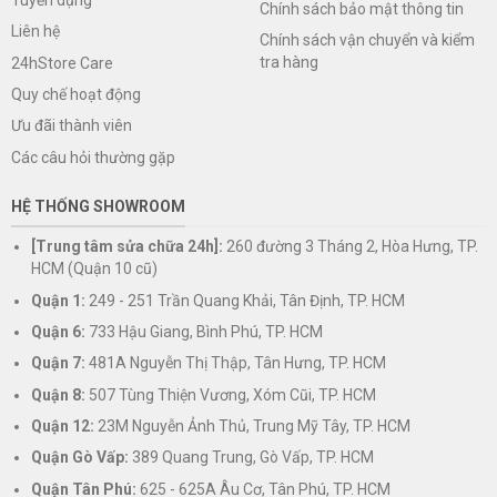
Chính sách bảo mật thông tin
Liên hệ
Chính sách vận chuyển và kiểm
tra hàng
24hStore Care
Quy chế hoạt động
Ưu đãi thành viên
Các câu hỏi thường gặp
HỆ THỐNG SHOWROOM
[Trung tâm sửa chữa 24h]:
260 đường 3 Tháng 2, Hòa Hưng, TP.
HCM (Quận 10 cũ)
Quận 1:
249 - 251 Trần Quang Khải, Tân Định, TP. HCM
Quận 6:
733 Hậu Giang, Bình Phú, TP. HCM
Quận 7:
481A Nguyễn Thị Thập, Tân Hưng, TP. HCM
Quận 8:
507 Tùng Thiện Vương, Xóm Cũi, TP. HCM
Quận 12:
23M Nguyễn Ảnh Thủ, Trung Mỹ Tây, TP. HCM
Quận Gò Vấp:
389 Quang Trung, Gò Vấp, TP. HCM
Quận Tân Phú:
625 - 625A Âu Cơ, Tân Phú, TP. HCM