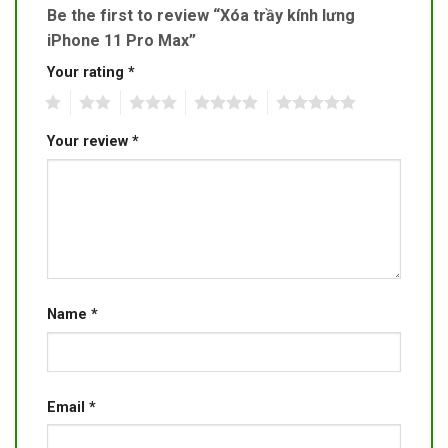
Be the first to review “Xóa trầy kính lưng
iPhone 11 Pro Max”
Your rating
*
1
2
3
4
5
Your review
*
Name
*
Email
*