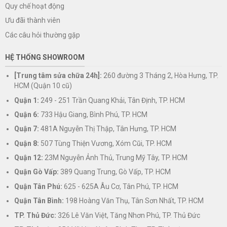
Quy chế hoạt động
Ưu đãi thành viên
Các câu hỏi thường gặp
HỆ THỐNG SHOWROOM
[Trung tâm sửa chữa 24h]:
260 đường 3 Tháng 2, Hòa Hưng, TP.
HCM (Quận 10 cũ)
Quận 1:
249 - 251 Trần Quang Khải, Tân Định, TP. HCM
Quận 6:
733 Hậu Giang, Bình Phú, TP. HCM
Quận 7:
481A Nguyễn Thị Thập, Tân Hưng, TP. HCM
Quận 8:
507 Tùng Thiện Vương, Xóm Cũi, TP. HCM
Quận 12:
23M Nguyễn Ảnh Thủ, Trung Mỹ Tây, TP. HCM
Quận Gò Vấp:
389 Quang Trung, Gò Vấp, TP. HCM
Quận Tân Phú:
625 - 625A Âu Cơ, Tân Phú, TP. HCM
Quận Tân Bình:
198 Hoàng Văn Thụ, Tân Sơn Nhất, TP. HCM
TP. Thủ Đức:
326 Lê Văn Việt, Tăng Nhơn Phú, TP. Thủ Đức