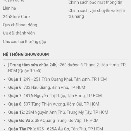
Chính sách bảo mật thông tin
Liên hệ
Chính sách vận chuyển và kiểm
tra hàng
24hStore Care
Quy chế hoạt động
Ưu đãi thành viên
Các câu hỏi thường gặp
HỆ THỐNG SHOWROOM
[Trung tâm sửa chữa 24h]:
260 đường 3 Tháng 2, Hòa Hưng, TP.
HCM (Quận 10 cũ)
Quận 1:
249 - 251 Trần Quang Khải, Tân Định, TP. HCM
Quận 6:
733 Hậu Giang, Bình Phú, TP. HCM
Quận 7:
481A Nguyễn Thị Thập, Tân Hưng, TP. HCM
Quận 8:
507 Tùng Thiện Vương, Xóm Cũi, TP. HCM
Quận 12:
23M Nguyễn Ảnh Thủ, Trung Mỹ Tây, TP. HCM
Quận Gò Vấp:
389 Quang Trung, Gò Vấp, TP. HCM
Quận Tân Phú:
625 - 625A Âu Cơ, Tân Phú, TP. HCM