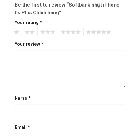
Be the first to review “Softbank nhật iPhone
6s Plus Chính hãng”
Your rating
*
1
2
3
4
5
Your review
*
Name
*
Email
*