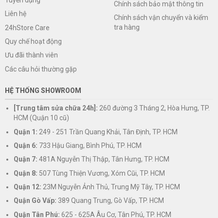
Chính sách bảo mật thông tin
Liên hệ
Chính sách vận chuyển và kiểm
tra hàng
24hStore Care
Quy chế hoạt động
Ưu đãi thành viên
Các câu hỏi thường gặp
HỆ THỐNG SHOWROOM
[Trung tâm sửa chữa 24h]:
260 đường 3 Tháng 2, Hòa Hưng, TP.
HCM (Quận 10 cũ)
Quận 1:
249 - 251 Trần Quang Khải, Tân Định, TP. HCM
Quận 6:
733 Hậu Giang, Bình Phú, TP. HCM
Quận 7:
481A Nguyễn Thị Thập, Tân Hưng, TP. HCM
Quận 8:
507 Tùng Thiện Vương, Xóm Cũi, TP. HCM
Quận 12:
23M Nguyễn Ảnh Thủ, Trung Mỹ Tây, TP. HCM
Quận Gò Vấp:
389 Quang Trung, Gò Vấp, TP. HCM
Quận Tân Phú:
625 - 625A Âu Cơ, Tân Phú, TP. HCM