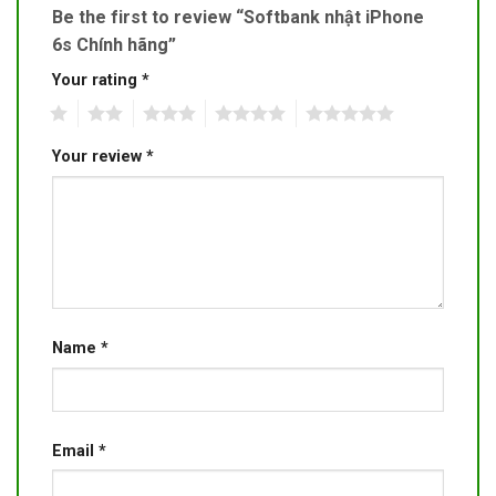
Be the first to review “Softbank nhật iPhone
6s Chính hãng”
Your rating
*
1
2
3
4
5
Your review
*
Name
*
Email
*