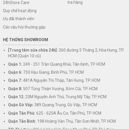
tra hàng
24hStore Care
Quy chế hoạt động
Ưu đãi thành viên
Các câu hỏi thường gặp
HỆ THỐNG SHOWROOM
[Trung tâm sửa chữa 24h]:
260 đường 3 Tháng 2, Hòa Hưng, TP.
HCM (Quận 10 cũ)
Quận 1:
249 - 251 Trần Quang Khải, Tân Định, TP. HCM
Quận 6:
733 Hậu Giang, Bình Phú, TP. HCM
Quận 7:
481A Nguyễn Thị Thập, Tân Hưng, TP. HCM
Quận 8:
507 Tùng Thiện Vương, Xóm Cũi, TP. HCM
Quận 12:
23M Nguyễn Ảnh Thủ, Trung Mỹ Tây, TP. HCM
Quận Gò Vấp:
389 Quang Trung, Gò Vấp, TP. HCM
Quận Tân Phú:
625 - 625A Âu Cơ, Tân Phú, TP. HCM
Quận Tân Bình:
198 Hoàng Văn Thụ, Tân Sơn Nhất, TP. HCM