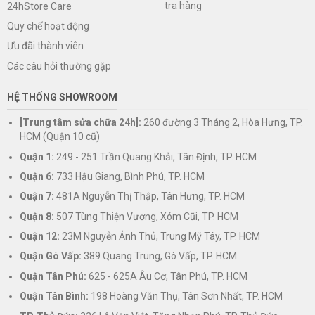
tra hàng
24hStore Care
Quy chế hoạt động
Ưu đãi thành viên
Các câu hỏi thường gặp
HỆ THỐNG SHOWROOM
[Trung tâm sửa chữa 24h]:
260 đường 3 Tháng 2, Hòa Hưng, TP.
HCM (Quận 10 cũ)
Quận 1:
249 - 251 Trần Quang Khải, Tân Định, TP. HCM
Quận 6:
733 Hậu Giang, Bình Phú, TP. HCM
Quận 7:
481A Nguyễn Thị Thập, Tân Hưng, TP. HCM
Quận 8:
507 Tùng Thiện Vương, Xóm Cũi, TP. HCM
Quận 12:
23M Nguyễn Ảnh Thủ, Trung Mỹ Tây, TP. HCM
Quận Gò Vấp:
389 Quang Trung, Gò Vấp, TP. HCM
Quận Tân Phú:
625 - 625A Âu Cơ, Tân Phú, TP. HCM
Quận Tân Bình:
198 Hoàng Văn Thụ, Tân Sơn Nhất, TP. HCM