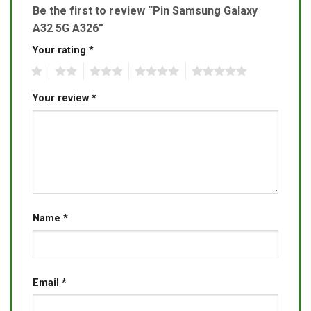
Be the first to review “Pin Samsung Galaxy
A32 5G A326”
Your rating
*
1
2
3
4
5
Your review
*
Name
*
Email
*