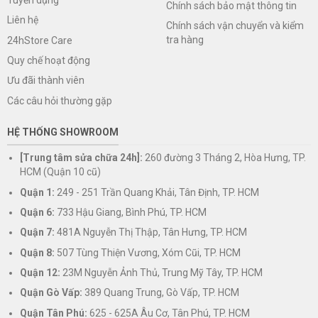
Chính sách bảo mật thông tin
Liên hệ
Chính sách vận chuyển và kiểm
tra hàng
24hStore Care
Quy chế hoạt động
Ưu đãi thành viên
Các câu hỏi thường gặp
HỆ THỐNG SHOWROOM
[Trung tâm sửa chữa 24h]:
260 đường 3 Tháng 2, Hòa Hưng, TP.
HCM (Quận 10 cũ)
Quận 1:
249 - 251 Trần Quang Khải, Tân Định, TP. HCM
Quận 6:
733 Hậu Giang, Bình Phú, TP. HCM
Quận 7:
481A Nguyễn Thị Thập, Tân Hưng, TP. HCM
Quận 8:
507 Tùng Thiện Vương, Xóm Cũi, TP. HCM
Quận 12:
23M Nguyễn Ảnh Thủ, Trung Mỹ Tây, TP. HCM
Quận Gò Vấp:
389 Quang Trung, Gò Vấp, TP. HCM
Quận Tân Phú:
625 - 625A Âu Cơ, Tân Phú, TP. HCM