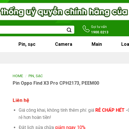
Gọi tư vấn
1900.0213
Pin, sạc
Camera
Main
Loa
/
HOME
PIN, SẠC
Pin Oppo Find X3 Pro CPH2173, PEEM00
Liên hệ
Giá công khai, không tính thêm phí: giá
RẺ CHẤP HẾT
-
rẻ hơn hoàn tiền!
Đặt lịch sửa chữa
giảm ngay 10%