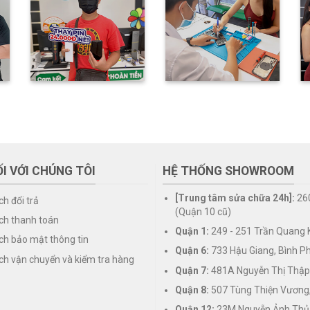
I VỚI CHÚNG TÔI
HỆ THỐNG SHOWROOM
[Trung tâm sửa chữa 24h]:
26
ch đổi trả
(Quận 10 cũ)
ch thanh toán
Quận 1:
249 - 251 Trần Quang K
ch bảo mật thông tin
Quận 6:
733 Hậu Giang, Bình P
ch vận chuyển và kiểm tra hàng
Quận 7:
481A Nguyễn Thị Thập
Quận 8:
507 Tùng Thiện Vương
Quận 12:
23M Nguyễn Ảnh Thủ,