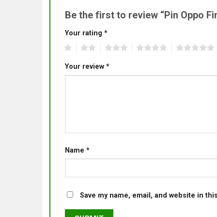
Be the first to review “Pin Oppo
Your rating
*
1
2
3
4
5
Your review
*
Name
*
Save my name, email, and website in thi