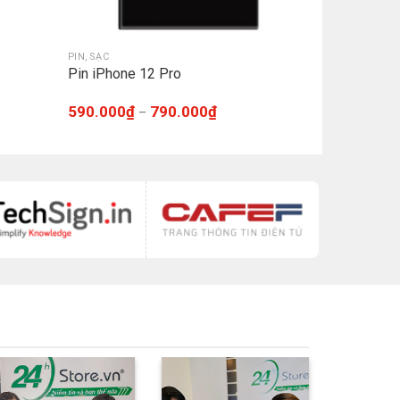
PIN, SẠC
Pin iPhone 12 Pro
590.000
₫
790.000
₫
–