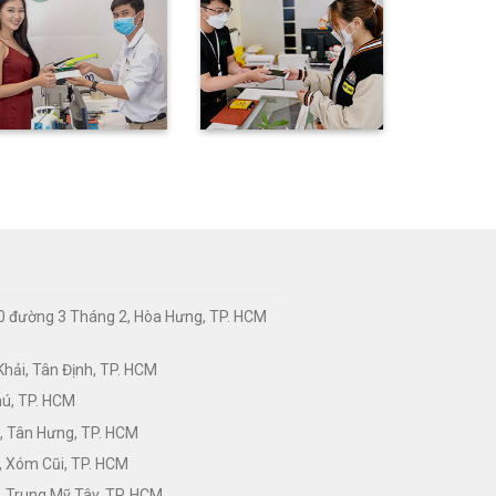
0 đường 3 Tháng 2, Hòa Hưng, TP. HCM
hải, Tân Định, TP. HCM
hú, TP. HCM
, Tân Hưng, TP. HCM
, Xóm Cũi, TP. HCM
 Trung Mỹ Tây, TP. HCM