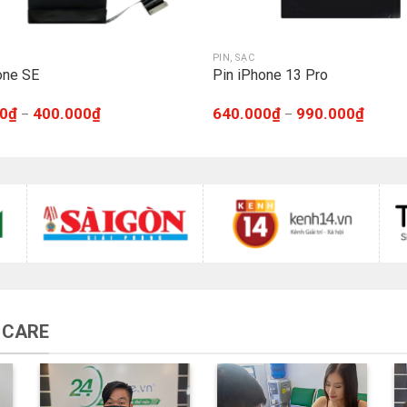
PIN, SẠC
one SE
Pin iPhone 13 Pro
0
₫
400.000
₫
640.000
₫
990.000
₫
–
–
 CARE