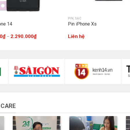
PIN, SẠC
one 14
Pin iPhone Xs
0
₫
2.290.000
₫
Liên hệ
–
 CARE