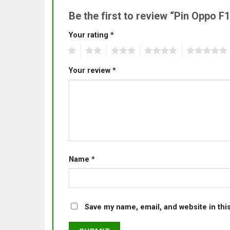
Be the first to review “Pin Oppo 
Your rating
*
1
2
3
4
5
Your review
*
Name
*
Save my name, email, and website in thi