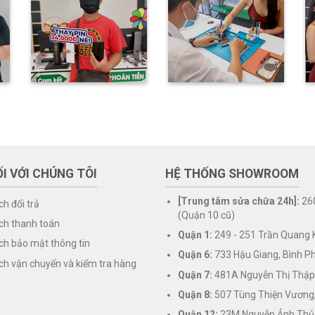
I VỚI CHÚNG TÔI
HỆ THỐNG SHOWROOM
[Trung tâm sửa chữa 24h]:
26
ch đổi trả
(Quận 10 cũ)
ch thanh toán
Quận 1:
249 - 251 Trần Quang K
ch bảo mật thông tin
Quận 6:
733 Hậu Giang, Bình P
ch vận chuyển và kiểm tra hàng
Quận 7:
481A Nguyễn Thị Thập
Quận 8:
507 Tùng Thiện Vương
Quận 12:
23M Nguyễn Ảnh Thủ,