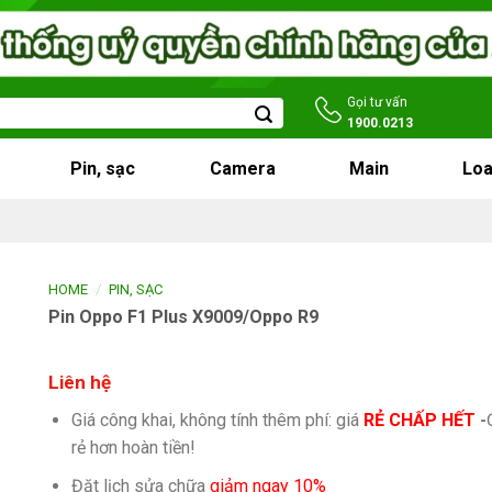
Gọi tư vấn
1900.0213
Pin, sạc
Camera
Main
Loa
/
HOME
PIN, SẠC
Pin Oppo F1 Plus X9009/Oppo R9
Liên hệ
Giá công khai, không tính thêm phí: giá
RẺ CHẤP HẾT
-
rẻ hơn hoàn tiền!
Đặt lịch sửa chữa
giảm ngay 10%