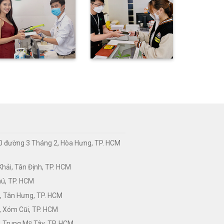
0 đường 3 Tháng 2, Hòa Hưng, TP. HCM
hải, Tân Định, TP. HCM
hú, TP. HCM
, Tân Hưng, TP. HCM
, Xóm Cũi, TP. HCM
 Trung Mỹ Tây, TP. HCM