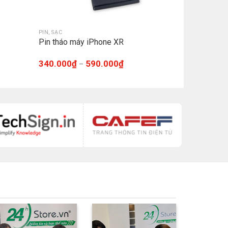
PIN, SẠC
Pin tháo máy iPhone XR
340.000
₫
590.000
₫
–