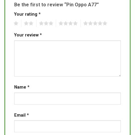
Be the first to review “Pin Oppo A77”
Your rating
*
1
2
3
4
5
Your review
*
Name
*
Email
*