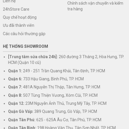
Liên hệ
Chính sách vận chuyển và kiểm
tra hàng
24hStore Care
Quy chế hoạt động
Ưu đãi thành viên
Các câu hỏi thường gặp
HỆ THỐNG SHOWROOM
[Trung tâm sửa chữa 24h]:
260 đường 3 Tháng 2, Hòa Hưng, TP.
HCM (Quận 10 cũ)
Quận 1:
249 - 251 Trần Quang Khải, Tân Định, TP. HCM
Quận 6:
733 Hậu Giang, Bình Phú, TP. HCM
Quận 7:
481A Nguyễn Thị Thập, Tân Hưng, TP. HCM
Quận 8:
507 Tùng Thiện Vương, Xóm Cũi, TP. HCM
Quận 12:
23M Nguyễn Ảnh Thủ, Trung Mỹ Tây, TP. HCM
Quận Gò Vấp:
389 Quang Trung, Gò Vấp, TP. HCM
Quận Tân Phú:
625 - 625A Âu Cơ, Tân Phú, TP. HCM
Quận Tân Bình:
198 Hoàng Văn Thụ, Tân Sơn Nhất, TP. HCM