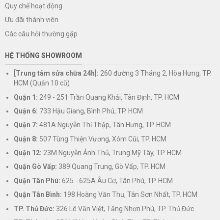
Quy chế hoạt động
Ưu đãi thành viên
Các câu hỏi thường gặp
HỆ THỐNG SHOWROOM
[Trung tâm sửa chữa 24h]:
260 đường 3 Tháng 2, Hòa Hưng, TP.
HCM (Quận 10 cũ)
Quận 1:
249 - 251 Trần Quang Khải, Tân Định, TP. HCM
Quận 6:
733 Hậu Giang, Bình Phú, TP. HCM
Quận 7:
481A Nguyễn Thị Thập, Tân Hưng, TP. HCM
Quận 8:
507 Tùng Thiện Vương, Xóm Cũi, TP. HCM
Quận 12:
23M Nguyễn Ảnh Thủ, Trung Mỹ Tây, TP. HCM
Quận Gò Vấp:
389 Quang Trung, Gò Vấp, TP. HCM
Quận Tân Phú:
625 - 625A Âu Cơ, Tân Phú, TP. HCM
Quận Tân Bình:
198 Hoàng Văn Thụ, Tân Sơn Nhất, TP. HCM
TP. Thủ Đức:
326 Lê Văn Việt, Tăng Nhơn Phú, TP. Thủ Đức