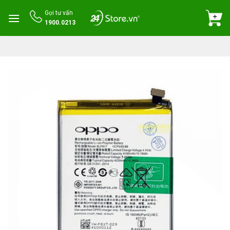
Skip
Gọi tư vấn
to
1900.0213
content