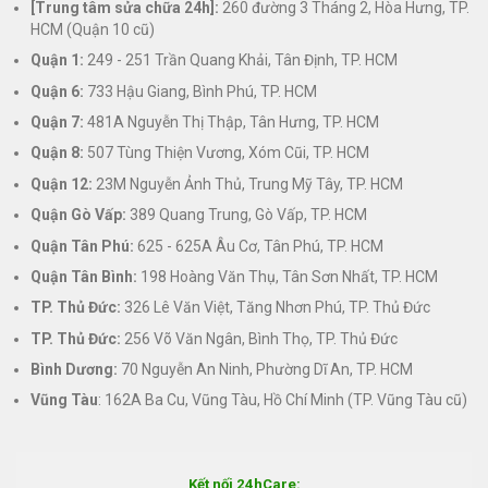
[Trung tâm sửa chữa 24h]:
260 đường 3 Tháng 2, Hòa Hưng, TP.
HCM (Quận 10 cũ)
Quận 1:
249 - 251 Trần Quang Khải, Tân Định, TP. HCM
Quận 6:
733 Hậu Giang, Bình Phú, TP. HCM
Quận 7:
481A Nguyễn Thị Thập, Tân Hưng, TP. HCM
Quận 8:
507 Tùng Thiện Vương, Xóm Cũi, TP. HCM
Quận 12:
23M Nguyễn Ảnh Thủ, Trung Mỹ Tây, TP. HCM
Quận Gò Vấp:
389 Quang Trung, Gò Vấp, TP. HCM
Quận Tân Phú:
625 - 625A Âu Cơ, Tân Phú, TP. HCM
Quận Tân Bình:
198 Hoàng Văn Thụ, Tân Sơn Nhất, TP. HCM
TP. Thủ Đức:
326 Lê Văn Việt, Tăng Nhơn Phú, TP. Thủ Đức
TP. Thủ Đức:
256 Võ Văn Ngân, Bình Thọ, TP. Thủ Đức
Bình Dương:
70 Nguyễn An Ninh, Phường Dĩ An, TP. HCM
Vũng Tàu
: 162A Ba Cu, Vũng Tàu, Hồ Chí Minh (TP. Vũng Tàu cũ)
Kết nối 24hCare: