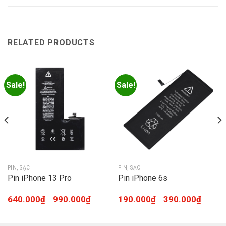
RELATED PRODUCTS
Sale!
Sale!
PIN, SẠC
PIN, SẠC
Pin iPhone 13 Pro
Pin iPhone 6s
640.000
₫
990.000
₫
190.000
₫
390.000
₫
–
–