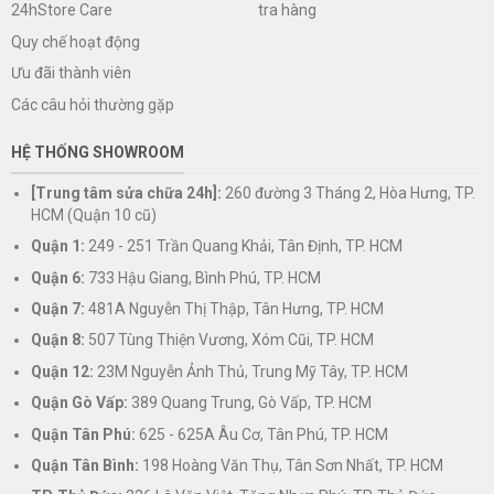
tra hàng
24hStore Care
Quy chế hoạt động
Ưu đãi thành viên
Các câu hỏi thường gặp
HỆ THỐNG SHOWROOM
[Trung tâm sửa chữa 24h]:
260 đường 3 Tháng 2, Hòa Hưng, TP.
HCM (Quận 10 cũ)
Quận 1:
249 - 251 Trần Quang Khải, Tân Định, TP. HCM
Quận 6:
733 Hậu Giang, Bình Phú, TP. HCM
Quận 7:
481A Nguyễn Thị Thập, Tân Hưng, TP. HCM
Quận 8:
507 Tùng Thiện Vương, Xóm Cũi, TP. HCM
Quận 12:
23M Nguyễn Ảnh Thủ, Trung Mỹ Tây, TP. HCM
Quận Gò Vấp:
389 Quang Trung, Gò Vấp, TP. HCM
Quận Tân Phú:
625 - 625A Âu Cơ, Tân Phú, TP. HCM
Quận Tân Bình:
198 Hoàng Văn Thụ, Tân Sơn Nhất, TP. HCM