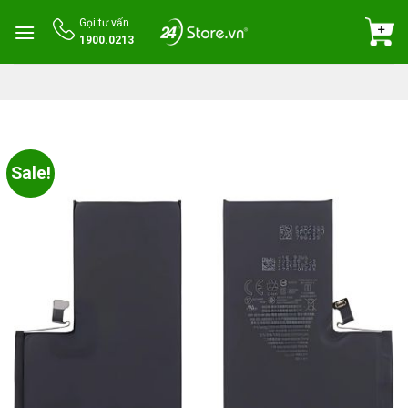
Skip
Gọi tư vấn
to
1900.0213
content
Sale!