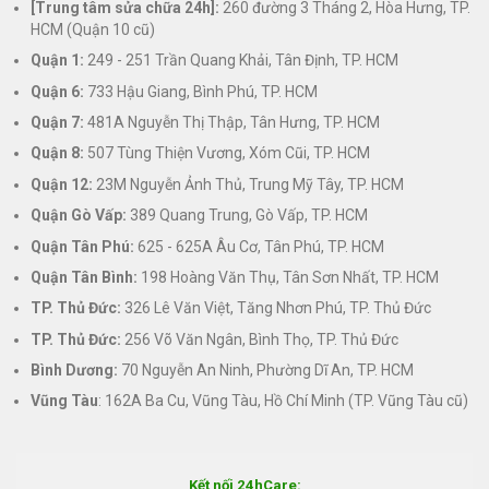
[Trung tâm sửa chữa 24h]:
260 đường 3 Tháng 2, Hòa Hưng, TP.
HCM (Quận 10 cũ)
Quận 1:
249 - 251 Trần Quang Khải, Tân Định, TP. HCM
Quận 6:
733 Hậu Giang, Bình Phú, TP. HCM
Quận 7:
481A Nguyễn Thị Thập, Tân Hưng, TP. HCM
Quận 8:
507 Tùng Thiện Vương, Xóm Cũi, TP. HCM
Quận 12:
23M Nguyễn Ảnh Thủ, Trung Mỹ Tây, TP. HCM
Quận Gò Vấp:
389 Quang Trung, Gò Vấp, TP. HCM
Quận Tân Phú:
625 - 625A Âu Cơ, Tân Phú, TP. HCM
Quận Tân Bình:
198 Hoàng Văn Thụ, Tân Sơn Nhất, TP. HCM
TP. Thủ Đức:
326 Lê Văn Việt, Tăng Nhơn Phú, TP. Thủ Đức
TP. Thủ Đức:
256 Võ Văn Ngân, Bình Thọ, TP. Thủ Đức
Bình Dương:
70 Nguyễn An Ninh, Phường Dĩ An, TP. HCM
Vũng Tàu
: 162A Ba Cu, Vũng Tàu, Hồ Chí Minh (TP. Vũng Tàu cũ)
Kết nối 24hCare: