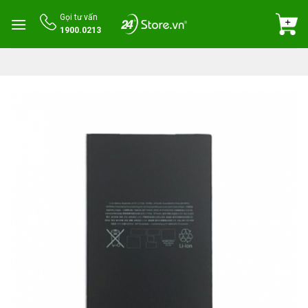
Skip
Gọi tư vấn
to
1900.0213
content