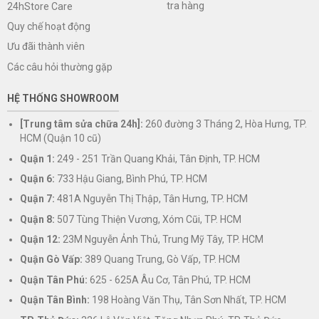
tra hàng
24hStore Care
Quy chế hoạt động
Ưu đãi thành viên
Các câu hỏi thường gặp
HỆ THỐNG SHOWROOM
[Trung tâm sửa chữa 24h]:
260 đường 3 Tháng 2, Hòa Hưng, TP.
HCM (Quận 10 cũ)
Quận 1:
249 - 251 Trần Quang Khải, Tân Định, TP. HCM
Quận 6:
733 Hậu Giang, Bình Phú, TP. HCM
Quận 7:
481A Nguyễn Thị Thập, Tân Hưng, TP. HCM
Quận 8:
507 Tùng Thiện Vương, Xóm Cũi, TP. HCM
Quận 12:
23M Nguyễn Ảnh Thủ, Trung Mỹ Tây, TP. HCM
Quận Gò Vấp:
389 Quang Trung, Gò Vấp, TP. HCM
Quận Tân Phú:
625 - 625A Âu Cơ, Tân Phú, TP. HCM
Quận Tân Bình:
198 Hoàng Văn Thụ, Tân Sơn Nhất, TP. HCM