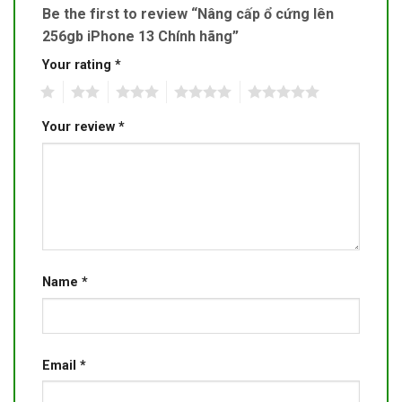
Be the first to review “Nâng cấp ổ cứng lên
256gb iPhone 13 Chính hãng”
Your rating
*
1
2
3
4
5
Your review
*
Name
*
Email
*