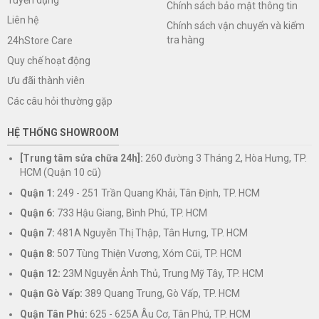
Chính sách bảo mật thông tin
Liên hệ
Chính sách vận chuyển và kiểm
tra hàng
24hStore Care
Quy chế hoạt động
Ưu đãi thành viên
Các câu hỏi thường gặp
HỆ THỐNG SHOWROOM
[Trung tâm sửa chữa 24h]:
260 đường 3 Tháng 2, Hòa Hưng, TP.
HCM (Quận 10 cũ)
Quận 1:
249 - 251 Trần Quang Khải, Tân Định, TP. HCM
Quận 6:
733 Hậu Giang, Bình Phú, TP. HCM
Quận 7:
481A Nguyễn Thị Thập, Tân Hưng, TP. HCM
Quận 8:
507 Tùng Thiện Vương, Xóm Cũi, TP. HCM
Quận 12:
23M Nguyễn Ảnh Thủ, Trung Mỹ Tây, TP. HCM
Quận Gò Vấp:
389 Quang Trung, Gò Vấp, TP. HCM
Quận Tân Phú:
625 - 625A Âu Cơ, Tân Phú, TP. HCM