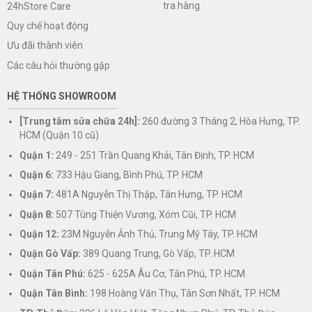
tra hàng
24hStore Care
Quy chế hoạt động
Ưu đãi thành viên
Các câu hỏi thường gặp
HỆ THỐNG SHOWROOM
[Trung tâm sửa chữa 24h]:
260 đường 3 Tháng 2, Hòa Hưng, TP.
HCM (Quận 10 cũ)
Quận 1:
249 - 251 Trần Quang Khải, Tân Định, TP. HCM
Quận 6:
733 Hậu Giang, Bình Phú, TP. HCM
Quận 7:
481A Nguyễn Thị Thập, Tân Hưng, TP. HCM
Quận 8:
507 Tùng Thiện Vương, Xóm Cũi, TP. HCM
Quận 12:
23M Nguyễn Ảnh Thủ, Trung Mỹ Tây, TP. HCM
Quận Gò Vấp:
389 Quang Trung, Gò Vấp, TP. HCM
Quận Tân Phú:
625 - 625A Âu Cơ, Tân Phú, TP. HCM
Quận Tân Bình:
198 Hoàng Văn Thụ, Tân Sơn Nhất, TP. HCM