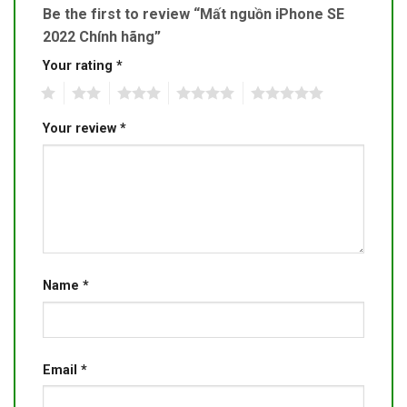
Be the first to review “Mất nguồn iPhone SE
2022 Chính hãng”
Your rating
*
1
2
3
4
5
Your review
*
Name
*
Email
*